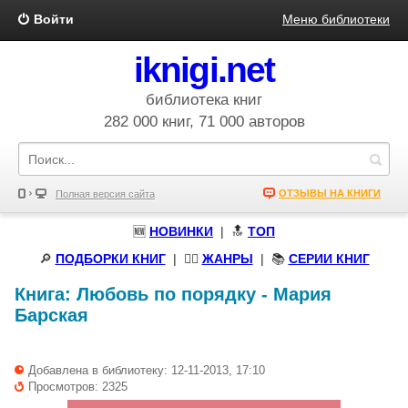
Войти
Меню библиотеки
iknigi.net
библиотека книг
282 000 книг, 71 000 авторов
ОТЗЫВЫ НА КНИГИ
Полная версия сайта
🆕
НОВИНКИ
| 🔝
ТОП
🔎
ПОДБОРКИ КНИГ
|
🧝‍♀️
ЖАНРЫ
| 📚
СЕРИИ КНИГ
Книга:
Любовь по порядку
-
Мария
Барская
Добавлена в библиотеку: 12-11-2013, 17:10
Просмотров: 2325