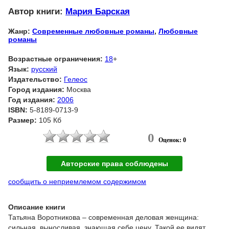
Автор книги:
Мария Барская
Жанр:
Современные любовные романы
,
Любовные
романы
Возрастные ограничения:
18
+
Язык:
русский
Издательство:
Гелеос
Город издания:
Москва
Год издания:
2006
ISBN:
5-8189-0713-9
Размер:
105 Кб
0
Оценок: 0
Авторские права соблюдены
сообщить о неприемлемом содержимом
Описание книги
Татьяна Воротникова – современная деловая женщина:
сильная, выносливая, знающая себе цену. Такой ее видят