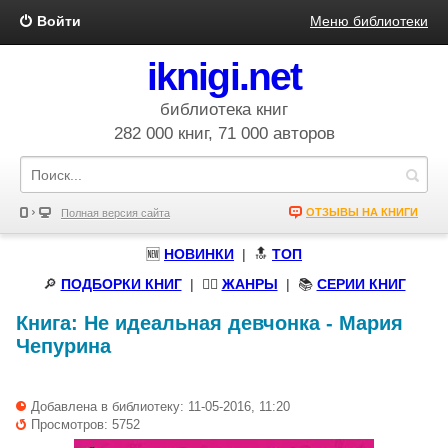
Войти
Меню библиотеки
iknigi.net
библиотека книг
282 000 книг, 71 000 авторов
ОТЗЫВЫ НА КНИГИ
Полная версия сайта
🆕
НОВИНКИ
| 🔝
ТОП
🔎
ПОДБОРКИ КНИГ
|
🧝‍♀️
ЖАНРЫ
| 📚
СЕРИИ КНИГ
Книга:
Не идеальная девчонка
-
Мария
Чепурина
Добавлена в библиотеку: 11-05-2016, 11:20
Просмотров: 5752