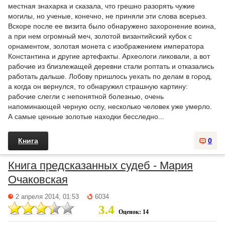
местная знахарка и сказала, что грешно разорять чужие
могилы, но ученые, конечно, не приняли эти слова всерьез.
Вскоре после ее визита было обнаружено захоронение воина,
а при нем огромный меч, золотой византийский кубок с
орнаментом, золотая монета с изображением императора
Константина и другие артефакты. Археологи ликовали, а вот
рабочие из близлежащей деревни стали роптать и отказались
работать дальше. Лобову пришлось уехать по делам в город,
а когда он вернулся, то обнаружил страшную картину:
рабочие слегли с непонятной болезнью, очень
напоминающей черную оспу, несколько человек уже умерло.
А самые ценные золотые находки бесследно...
Книга
0
Книга предсказанных судеб - Мария
Очаковская
2 апреля 2014, 01:53
6034
3.4
Оценок: 14