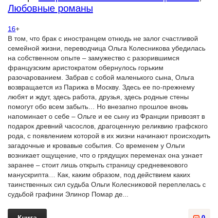
Любовные романы
16
+
В том, что брак с иностранцем отнюдь не залог счастливой
семейной жизни, переводчица Ольга Колесникова убедилась
на собственном опыте – замужество с разорившимся
французским аристократом обернулось горьким
разочарованием. Забрав с собой маленького сына, Ольга
возвращается из Парижа в Москву. Здесь ее по-прежнему
любят и ждут, здесь работа, друзья, здесь родные стены
помогут обо всем забыть… Но внезапно прошлое вновь
напоминает о себе – Ольге и ее сыну из Франции привозят в
подарок древний часослов, драгоценную реликвию графского
рода, с появлением которой в их жизни начинают происходить
загадочные и кровавые события. Со временем у Ольги
возникает ощущение, что о грядущих переменах она узнает
заранее – стоит лишь открыть страницу средневекового
манускрипта… Как, каким образом, под действием каких
таинственных сил судьба Ольги Колесниковой переплелась с
судьбой графини Элинор Помар де...
Книга
0