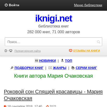
Войти
Меню библиотеки
iknigi.net
библиотека книг
282 000 книг, 71 000 авторов
ОТЗЫВЫ НА КНИГИ
Полная версия сайта
🆕
НОВИНКИ
| 🔝
ТОП
🔎
ПОДБОРКИ КНИГ
|
🧝‍♀️
ЖАНРЫ
| 📚
СЕРИИ КНИГ
Книги автора Мария Очаковская
Роковой сон Спящей красавицы - Мария
Очаковская
18 сентября 2018, 17:40
3121