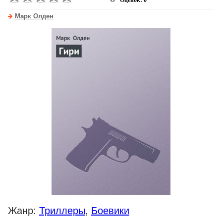
Оценок: 0
Марк Олден
Жанр:
Триллеры
,
Боевики