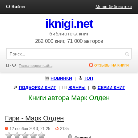
Войти
Меню библиотеки
iknigi.net
библиотека книг
282 000 книг, 71 000 авторов
ОТЗЫВЫ НА КНИГИ
Полная версия сайта
🆕
НОВИНКИ
| 🔝
ТОП
🔎
ПОДБОРКИ КНИГ
|
🧝‍♀️
ЖАНРЫ
| 📚
СЕРИИ КНИГ
Книги автора Марк Олден
Гири - Марк Олден
12 ноября 2013, 21:25
2135
0