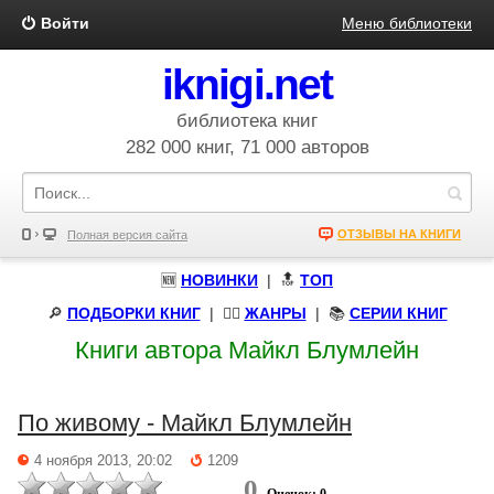
Войти
Меню библиотеки
iknigi.net
библиотека книг
282 000 книг, 71 000 авторов
ОТЗЫВЫ НА КНИГИ
Полная версия сайта
🆕
НОВИНКИ
| 🔝
ТОП
🔎
ПОДБОРКИ КНИГ
|
🧝‍♀️
ЖАНРЫ
| 📚
СЕРИИ КНИГ
Книги автора Майкл Блумлейн
По живому - Майкл Блумлейн
4 ноября 2013, 20:02
1209
0