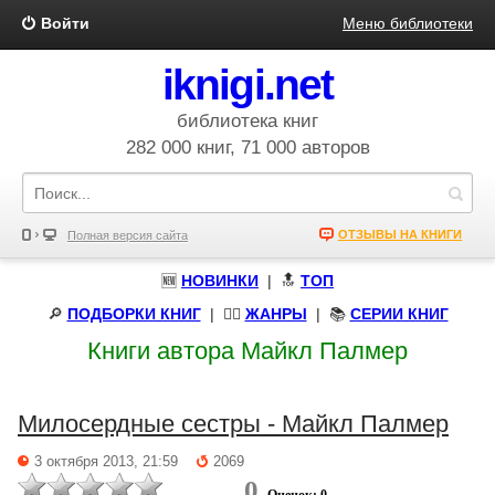
Войти
Меню библиотеки
iknigi.net
библиотека книг
282 000 книг, 71 000 авторов
ОТЗЫВЫ НА КНИГИ
Полная версия сайта
🆕
НОВИНКИ
| 🔝
ТОП
🔎
ПОДБОРКИ КНИГ
|
🧝‍♀️
ЖАНРЫ
| 📚
СЕРИИ КНИГ
Книги автора Майкл Палмер
Милосердные сестры - Майкл Палмер
3 октября 2013, 21:59
2069
0