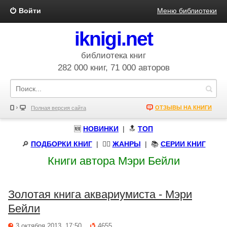
Войти
Меню библиотеки
iknigi.net
библиотека книг
282 000 книг, 71 000 авторов
ОТЗЫВЫ НА КНИГИ
Полная версия сайта
🆕
НОВИНКИ
| 🔝
ТОП
🔎
ПОДБОРКИ КНИГ
|
🧝‍♀️
ЖАНРЫ
| 📚
СЕРИИ КНИГ
Книги автора Мэри Бейли
Золотая книга аквариумиста - Мэри
Бейли
3 октября 2013, 17:50
4655