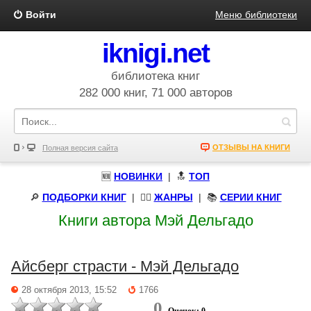
Войти
Меню библиотеки
iknigi.net
библиотека книг
282 000 книг, 71 000 авторов
ОТЗЫВЫ НА КНИГИ
Полная версия сайта
🆕
НОВИНКИ
| 🔝
ТОП
🔎
ПОДБОРКИ КНИГ
|
🧝‍♀️
ЖАНРЫ
| 📚
СЕРИИ КНИГ
Книги автора Мэй Дельгадо
Айсберг страсти - Мэй Дельгадо
28 октября 2013, 15:52
1766
0