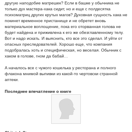
другую наподобие матрешек? Если в башке у обычника не
только дух мастера-хака сидит, но и еще с полдесятка
психоматриц других крутых магов? Духовная сущность хака не
покинет временное пристанище и не обретет вновь
материальное воплощение, пока его оторванная голова не
будет найдена и приживлена к его же обезглавленному телу.
Вот и надо искать. И выяснить, кто все это сделал. И уйти от
опасных преследователей. Хорошо еще, что компания
подобралась хоть и специфическая, но веселая. Обычник с
хаком в голове, гном да бабай…
А началось все с чужого кошелька у ресторана и полного
флакона мнимой выпивки из какой-то чертовски странной
аптеки.
Последнее впечатление о книге