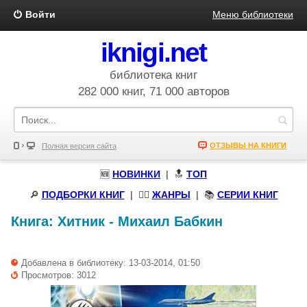
Войти
Меню библиотеки
iknigi.net
библиотека книг
282 000 книг, 71 000 авторов
ОТЗЫВЫ НА КНИГИ
Полная версия сайта
🆕
НОВИНКИ
| 🔝
ТОП
🔎
ПОДБОРКИ КНИГ
|
🧝‍♀️
ЖАНРЫ
| 📚
СЕРИИ КНИГ
Книга:
Хитник
-
Михаил Бабкин
Добавлена в библиотеку: 13-03-2014, 01:50
Просмотров: 3012