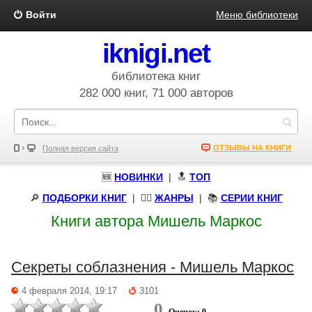
Войти
Меню библиотеки
iknigi.net
библиотека книг
282 000 книг, 71 000 авторов
ОТЗЫВЫ НА КНИГИ
Полная версия сайта
🆕
НОВИНКИ
| 🔝
ТОП
🔎
ПОДБОРКИ КНИГ
|
🧝‍♀️
ЖАНРЫ
| 📚
СЕРИИ КНИГ
Книги автора Мишель Маркос
Секреты соблазнения - Мишель Маркос
4 февраля 2014, 19:17
3101
0