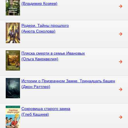
(Владимир Козяев)
Родери. Тайны прошлого
(Анюта Соколова)
Пляска смерти в семье Ивановых
(Ольга Квирквелия)
Истории о Призрачном Замке. Тринадцать башен
(Джон Раттлер)
Сокровища старого замка
(Глеб Кащеев)