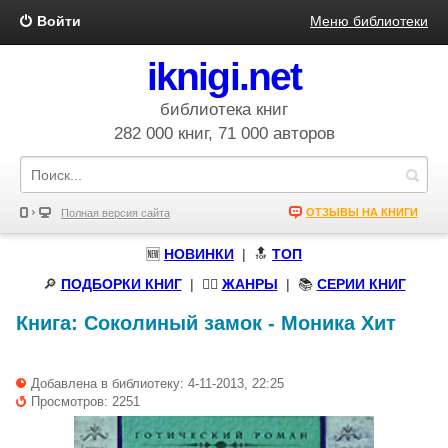
Войти
Меню библиотеки
iknigi.net
библиотека книг
282 000 книг, 71 000 авторов
ОТЗЫВЫ НА КНИГИ
Полная версия сайта
🆕
НОВИНКИ
| 🔝
ТОП
🔎
ПОДБОРКИ КНИГ
|
🧝‍♀️
ЖАНРЫ
| 📚
СЕРИИ КНИГ
Книга:
Соколиный замок
-
Моника Хит
Добавлена в библиотеку: 4-11-2013, 22:25
Просмотров: 2251