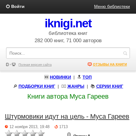
Войти
Меню библиотеки
iknigi.net
библиотека книг
282 000 книг, 71 000 авторов
ОТЗЫВЫ НА КНИГИ
Полная версия сайта
🆕
НОВИНКИ
| 🔝
ТОП
🔎
ПОДБОРКИ КНИГ
|
🧝‍♀️
ЖАНРЫ
| 📚
СЕРИИ КНИГ
Книги автора Муса Гареев
Штурмовики идут на цель - Муса Гареев
12 ноября 2013, 19:48
1713
0