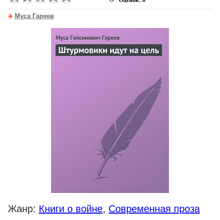
Оценок: 0
Муса Гареев
Жанр:
Книги о войне
,
Современная проза