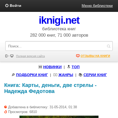
Войти
Меню библиотеки
iknigi.net
библиотека книг
282 000 книг, 71 000 авторов
ОТЗЫВЫ НА КНИГИ
Полная версия сайта
🆕
НОВИНКИ
| 🔝
ТОП
🔎
ПОДБОРКИ КНИГ
|
🧝‍♀️
ЖАНРЫ
| 📚
СЕРИИ КНИГ
Книга:
Карты, деньги, две стрелы
-
Надежда Федотова
Добавлена в библиотеку: 31-05-2014, 01:38
Просмотров: 6810