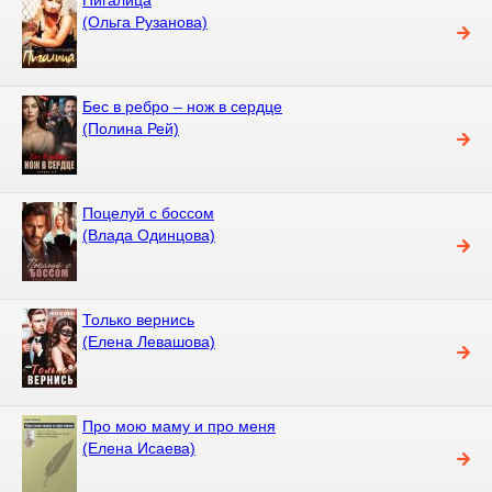
(Ольга Рузанова)
Бес в ребро – нож в сердце
(Полина Рей)
Поцелуй с боссом
(Влада Одинцова)
Только вернись
(Елена Левашова)
Про мою маму и про меня
(Елена Исаева)