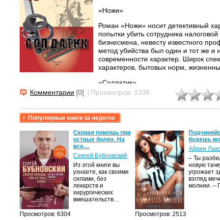
«Ножи»
Роман «Ножи» носит детективный ха
попытки убить сотрудника налоговой 
бизнесмена, невесту известного про
метод убийства был один и тот же и
современности характер. Широк спе
характеров, бытовых норм, жизненны
«Солдатик»
Комментарии
[0]
|
Просмотров: 1338
Матвей – умный, красивый солдат ру
устранить преграду к своей мечте – с
бизнесмена, становится жестоким уб
Популярные книги за неделю
В обоих произведениях автор даёт ч
крови,
Скорая помощь при
Подчиняйс
только наблюдать происходящее, но 
острых болях. На
будешь мо
все…
Айрин Лак
а
Сергей Бубновский
– Ты разб
Из этой книги вы
новую тачку
лого
узнаете, как своими
угрожает з
быть
силами, без
взгляд меч
сех
лекарств и
молнии. –
уг –…
хирургических
вмешательств…
Просмотров: 6304
Просмотров: 2513