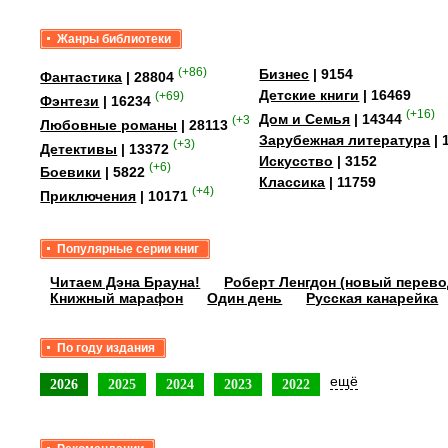
Жанры библиотеки
(+86)
Бизнес
| 9154
Фантастика
| 28804
Детские книги
| 16469
(+69)
Фэнтези
| 16234
(+16)
Дом и Семья
| 14344
(+358)
Любовные романы
| 28113
Зарубежная литература
| 
(+3)
Детективы
| 13372
Искусство
| 3152
(+6)
Боевики
| 5822
Классика
| 11759
(+4)
Приключения
| 10171
Популярные серии книг
Читаем Дэна Брауна!
Роберт Ленгдон (новый перево
Книжный марафон
Один день
Русская канарейка
По году издания
ещё
2026
2025
2024
2023
2022