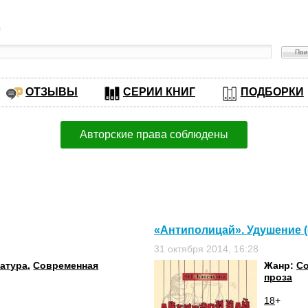
в
ОТЗЫВЫ
СЕРИИ КНИГ
ПОДБОРКИ
Авторские права соблюдены
«Антиполицай». Удушение (
31 октября 2014, 16:28
ратура
,
Современная
Жанр:
Со
проза
18
+