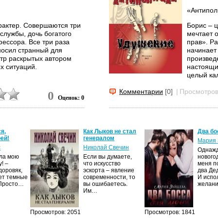
«Антипол
рактер. Совершаются три
Борис – 
службы, дочь богатого
мечтает о
фессора. Все три раза
прав». Р
 носил странный для
начинает 
ктр раскрытых автором
произвед
х ситуаций.
настоящи
целый ка
«Удушен
Комментарии
[0]
|
Просмотров
0
сской армии, желая
Оценок: 0
тать зятем богатого
Нина – м
ийцей.
жаждущая
мужчинами
итателям возможность не
закончил
я,
Как Лыков не стал
Два бо
и заглядывать в мысли...
ей!
генералом
Мария 
В обоих 
с
Николай Свечин
Однаж
только на
ила мою
Если вы думаете,
нового
! –
что искусство
меня п
доровяк,
эскорта – явление
два Де
ет темные
современности, то
И испо
 Просто…
вы ошибаетесь.
желан
Им…
Просмотров: 2051
Просмотров: 1841