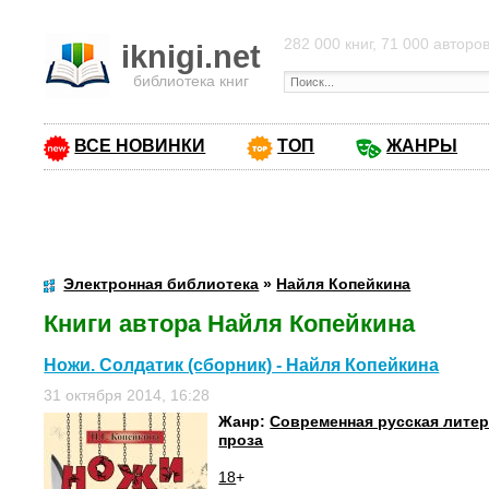
282 000 книг, 71 000 авторо
iknigi.net
библиотека книг
ВСЕ НОВИНКИ
ТОП
ЖАНРЫ
Электронная библиотека
»
Найля Копейкина
Книги автора Найля Копейкина
Ножи. Солдатик (сборник) - Найля Копейкина
31 октября 2014, 16:28
Жанр:
Современная русская лите
проза
18
+