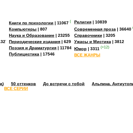
(+3)
Религия
| 10839
Книги по психологии
| 11067
Компьютеры
| 807
Современная проза
| 36640
Наука и Образование
| 23255
Справочники
| 3205
13273
Периодические издания
| 629
Ужасы и Мистика
| 3812
Поэзия и Драматургия
| 11784
(+12)
Юмор
| 3311
Публицистика
| 17546
ВСЕ ЖАНРЫ
д)
50 оттенков
До встречи с тобой
Альпина. Антиутоп
ВСЕ СЕРИИ