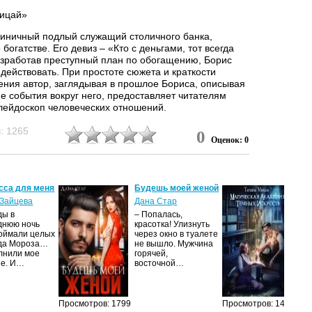
ицай»
циничный подлый служащий столичного банка,
 богатстве. Его девиз – «Кто с деньгами, тот всегда
азработав преступный план по обогащению, Борис
действовать. При простоте сюжета и краткости
ения автор, заглядывая в прошлое Бориса, описывая
е события вокруг него, предоставляет читателям
лейдоскоп человеческих отношений.
ие»
: 1265
0
Оценок: 0
илая молодая женщина, приехавшая отдыхать на юг,
 секса, удовлетворяла свои потребности со всеми
 семьи, где остановилась на постой. Отдых этот
ся для Нины трагически.
сса для меня
Будешь моей женой
Ма
ак
Зайцева
Дана Стар
произведениях автор даёт читателям возможность не
ис
ды в
– Попалась,
блюдать происходящее, но и заглядывать в мысли...
Та
днюю ночь
красотка! Улизнуть
оймали целых
через окно в туалете
Ака
да Мороза…
не вышло. Мужчина
не 
лнили мое
горячей,
из
ие. И…
восточной…
иск
см
Просмотров: 1799
Просмотров: 1459