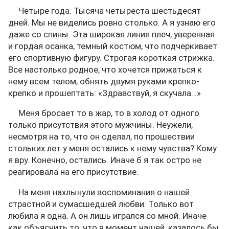
Четыре года. Тысяча четыреста шестьдесят
дней. Мы не виделись ровно столько. А я узнаю его
даже со спины. Эта широкая линия плеч, уверенная
и гордая осанка, темный костюм, что подчеркивает
его спортивную фигуру. Строгая короткая стрижка.
Все настолько родное, что хочется прижаться к
нему всем телом, обнять двумя руками крепко-
крепко и прошептать: «Здравствуй, я скучала…»
Меня бросает то в жар, то в холод от одного
только присутствия этого мужчины. Неужели,
несмотря на то, что он сделал, по прошествии
стольких лет у меня остались к нему чувства? Кому
я вру. Конечно, остались. Иначе б я так остро не
реагировала на его присутствие.
На меня нахлынули воспоминания о нашей
страстной и сумасшедшей любви. Только вот
любила я одна. А он лишь игрался со мной. Иначе
как объяснить то, что в момент нашей, казалось бы,