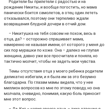
Родители бы прилетели с радостью и на
рождение Никиты, и вообще погостить, но мама
панически боится самолетов, а отец один лететь
отказывался, поэтому они терпеливо ждали
возвращения блудной дочери в отчий дом.
– Никитушка на тебя совсем не похож, весь в
отца, да? – осторожно спрашивает мама,
намеренно не называя имени, от которого у меня до
сих пор мурашки по коже. Она – далеко не глупая
женщина, давно уже все просчитала и поняла, но
тактично молчит, чтобы не задеть мои чувства.
Темы отсутствия отца у моего ребенка родители
деликатно избегали, и я была им за это безумно
благодарна. По глазам мамы видела, что у нее
миллион вопросов ко мне по этому поводу, но она
молчала, очевидно, понимая, какую боль приносит
мне этот вопрос.
– Да, Кит – копия своего отца, – тихо отвечаю я,