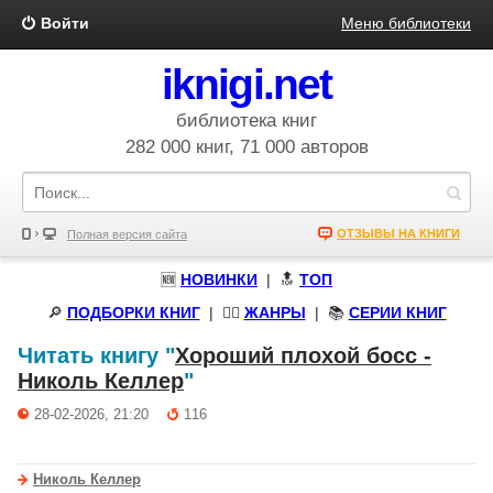
Войти
Меню библиотеки
iknigi.net
библиотека книг
282 000 книг, 71 000 авторов
ОТЗЫВЫ НА КНИГИ
Полная версия сайта
🆕
НОВИНКИ
| 🔝
ТОП
🔎
ПОДБОРКИ КНИГ
|
🧝‍♀️
ЖАНРЫ
| 📚
СЕРИИ КНИГ
Читать книгу "
Хороший плохой босс -
Николь Келлер
"
28-02-2026, 21:20
116
Николь Келлер