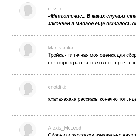
o_v_n:
«Многоточие... В каких случаях с
закончен и многое еще осталось в
Mar_sianka:
Тройка - типичная моя оценка для сбор
некоторых рассказов я в восторге, а 
enotdiki:
ахахахахаха рассказы конечно топ, ид
Alexis_McLeod:
Сборники рассказов изначально нахо