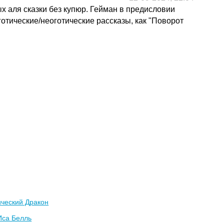
х аля сказки без купюр. Гейман в предисловии
 готические/неоготические рассказы, как "Поворот
ический Дракон
Иса Белль