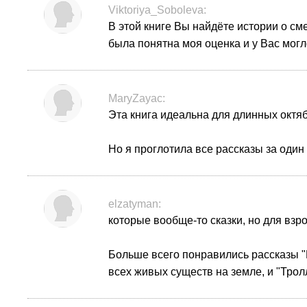
Viktoriya_Soboleva:
В этой книге Вы найдёте истории о см
была понятна моя оценка и у Вас мог
MaryZayac:
Эта книга идеальна для длинных октяб
Но я проглотила все рассказы за один
elzatyman:
которые вообще-то сказки, но для взр
Больше всего понравились рассказы "
всех живых существ на земле, и "Трол