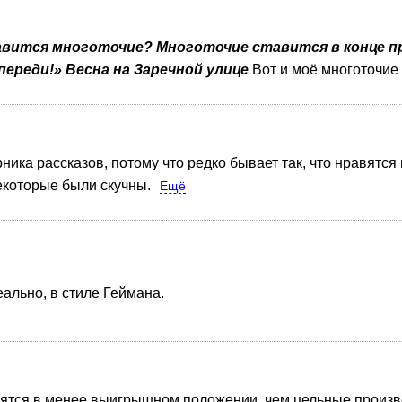
тавится многоточие? Многоточие ставится в конце пре
переди!» Весна на Заречной улице
Вот и моё многоточие
ника рассказов, потому что редко бывает так, что нравятся 
некоторые были скучны.
Ещё
еально, в стиле Геймана.
дятся в менее выигрышном положении, чем цельные произв