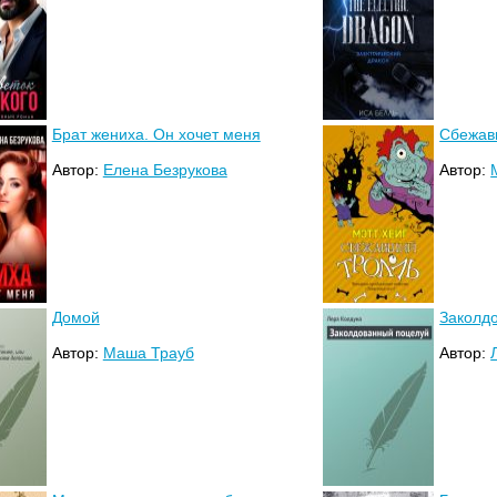
Брат жениха. Он хочет меня
Сбежав
Автор:
Елена Безрукова
Автор:
Домой
Заколд
Автор:
Маша Трауб
Автор: