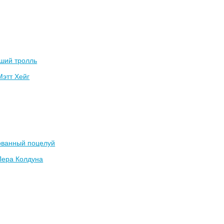
ший тролль
Мэтт Хейг
ованный поцелуй
Лера Колдуна