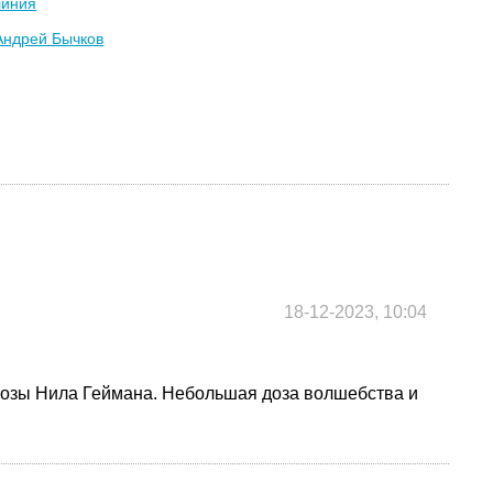
линия
Андрей Бычков
18-12-2023, 10:04
розы Нила Геймана. Небольшая доза волшебства и