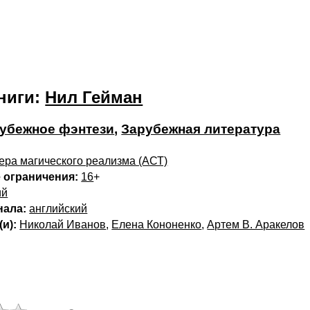
ниги:
Нил Гейман
убежное фэнтези
,
Зарубежная литература
ера магического реализма (АСТ)
 ограничения:
16
+
ий
нала:
английский
и):
Николай Иванов
,
Елена Кононенко
,
Артем В. Аракелов