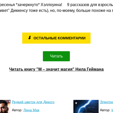
есенья *зачеркнуто* Хэллоуина! ⠀ 9 рассказов для взрослы
ивет" Диккенсу тоже есть), но, по-моему, больше похоже на
⬇
ОСТАЛЬНЫЕ КОММЕНТАРИИ
Читать
Читать книгу "М – значит магия" Нила Геймана
Редкий цветок для Дикого
Электр
Автор:
Лина Мак
Автор: