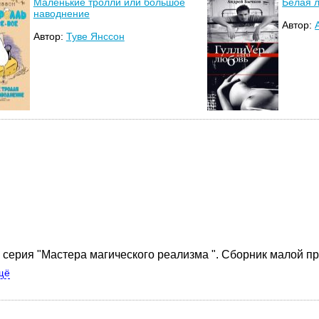
Маленькие тролли или большое
Белая 
наводнение
Автор:
Автор:
Туве Янссон
серия "Мастера магического реализма ". Сборник малой п
щё