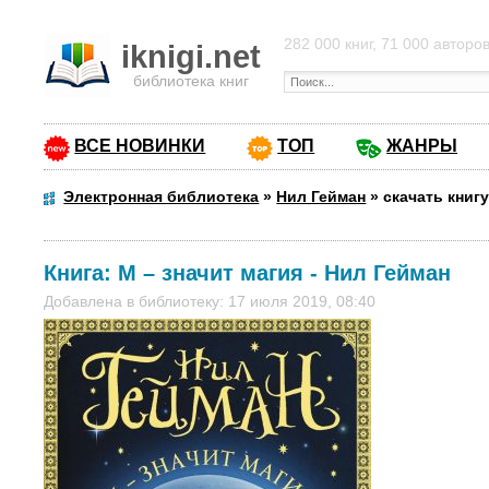
282 000 книг, 71 000 авторо
iknigi.net
библиотека книг
ВСЕ НОВИНКИ
ТОП
ЖАНРЫ
Электронная библиотека
»
Нил Гейман
»
скачать книгу
Книга:
М – значит магия
-
Нил Гейман
Добавлена в библиотеку: 17 июля 2019, 08:40