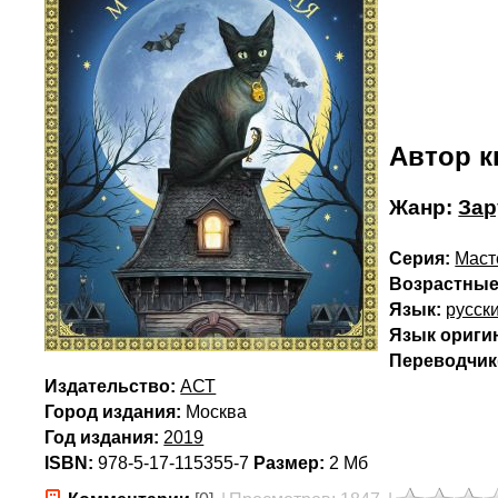
Автор к
Жанр:
Зар
Серия:
Маст
Возрастные
Язык:
русск
Язык ориги
Переводчик(
Издательство:
АСТ
Город издания:
Москва
Год издания:
2019
ISBN:
978-5-17-115355-7
Размер:
2 Мб