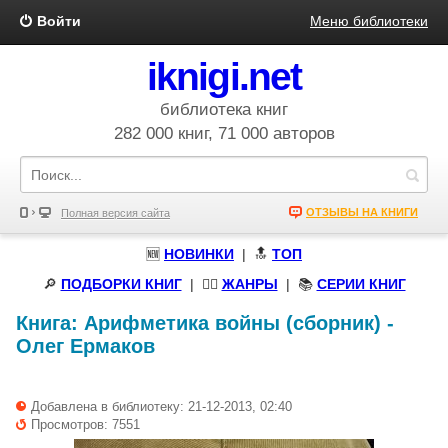
Войти
Меню библиотеки
iknigi.net
библиотека книг
282 000 книг, 71 000 авторов
ОТЗЫВЫ НА КНИГИ
Полная версия сайта
🆕
НОВИНКИ
| 🔝
ТОП
🔎
ПОДБОРКИ КНИГ
|
🧝‍♀️
ЖАНРЫ
| 📚
СЕРИИ КНИГ
Книга:
Арифметика войны (сборник)
-
Олег Ермаков
Добавлена в библиотеку: 21-12-2013, 02:40
Просмотров: 7551