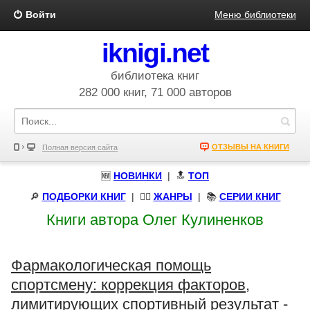
Войти
Меню библиотеки
iknigi.net
библиотека книг
282 000 книг, 71 000 авторов
ОТЗЫВЫ НА КНИГИ
Полная версия сайта
🆕
НОВИНКИ
| 🔝
ТОП
🔎
ПОДБОРКИ КНИГ
|
🧝‍♀️
ЖАНРЫ
| 📚
СЕРИИ КНИГ
Книги автора Олег Кулиненков
Фармакологическая помощь
спортсмену: коррекция факторов,
лимитирующих спортивный результат -