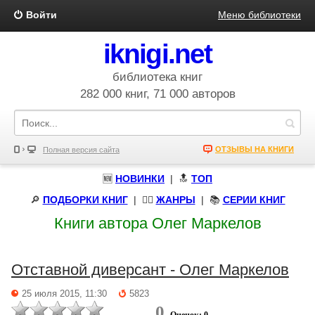
Войти
Меню библиотеки
iknigi.net
библиотека книг
282 000 книг, 71 000 авторов
ОТЗЫВЫ НА КНИГИ
Полная версия сайта
🆕
НОВИНКИ
| 🔝
ТОП
🔎
ПОДБОРКИ КНИГ
|
🧝‍♀️
ЖАНРЫ
| 📚
СЕРИИ КНИГ
Книги автора Олег Маркелов
Отставной диверсант - Олег Маркелов
25 июля 2015, 11:30
5823
0