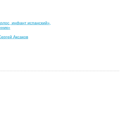
рлос, инфант испанский»,
нник»
Сергей Аксаков