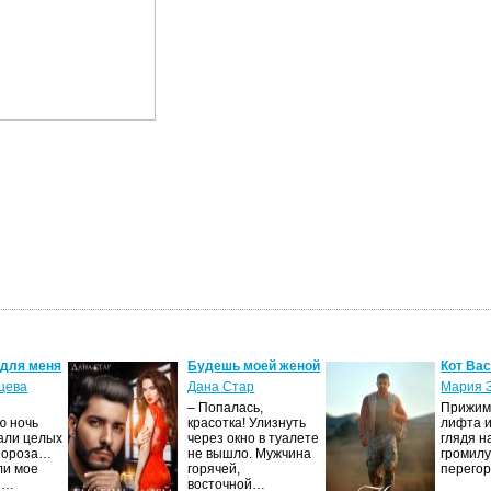
 для меня
Будешь моей женой
Кот Ва
цева
Дана Стар
Мария 
– Попалась,
Прижима
ю ночь
красотка! Улизнуть
лифта и
али целых
через окно в туалете
глядя н
Мороза…
не вышло. Мужчина
громилу
ли мое
горячей,
перего
И…
восточной…