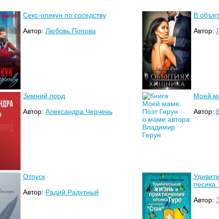
Секс-опекун по соседству
В объя
Автор:
Любовь Попова
Автор:
Зимний лорд
Моей м
Автор:
Александра Черчень
Автор:
Отпуск
Удивит
песика 
Автор:
Радий Радутный
Автор: