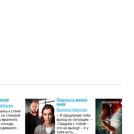
силий
Пошлость между
Кня
нами
Зайцева
Але
Валерия Иванова
ясь к стене
Ког
 со страхом
– Я предлагаю тебе
уни
а мрачного
выход из ситуации. –
род
-соседа,
Свадьба с тобой –
уби
родившего…
это не выход! – А у
Ост
тебя есть…