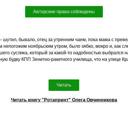
Авторские права соблюдены
 – шутил, бывало, отец за утренним чаем, пока мама с пре
тем непогожим ноябрьским утром, было зябко, мокро и, как с
го суслика, который за какой-то надобностью выбрался на 
рачную будку КПП Зенитно-ракетного училища, что на улице
Читать
Читать книгу "Ротапринт" Олега Овчинникова