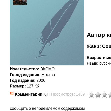
Автор к
Жанр:
Соц
Возрастные
Язык:
русск
Издательство:
ЭКСМО
Город издания:
Москва
Год издания:
2006
Размер:
127 Кб
Комментарии
[0]
|
Просмотров: 1439
|
сообщить о неприемлемом содержимом