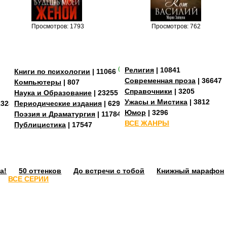
Просмотров: 1793
Просмотров: 762
(+3)
Религия
| 10841
Книги по психологии
| 11066
Современная проза
| 36647
Компьютеры
| 807
Справочники
| 3205
Наука и Образование
| 23255
Ужасы и Мистика
| 3812
13288
Периодические издания
| 629
Юмор
| 3296
Поэзия и Драматургия
| 11784
ВСЕ ЖАНРЫ
Публицистика
| 17547
а!
50 оттенков
До встречи с тобой
Книжный марафон
ВСЕ СЕРИИ