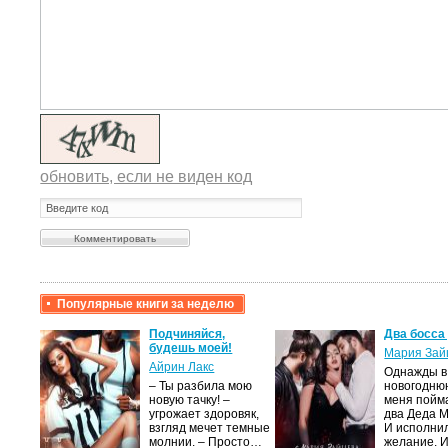
обновить, если не виден код
Популярные книги за неделю
крови,
Подчиняйся,
Два босса
будешь моей!
Мария Зай
Айрин Лакс
Однажды в
а
– Ты разбила мою
новогодню
новую тачку! –
меня пойм
лого
угрожает здоровяк,
два Деда 
быть
взгляд мечет темные
И исполни
сех
молнии. – Просто…
желание. 