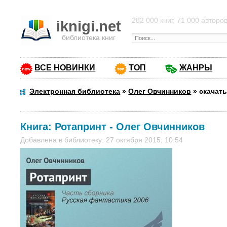
282 000 книг, 71 000 авторо
iknigi.net
библиотека книг
ВСЕ НОВИНКИ
ТОП
ЖАНРЫ
Электронная библиотека
»
Олег Овчинников
»
скачать
Книга:
Ротапринт
-
Олег Овчинников
Добавлена в библиотеку: 27 октября 2015, 10:54