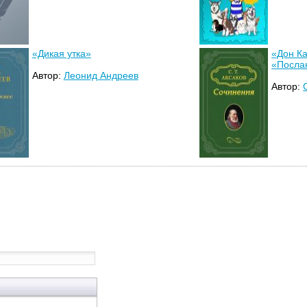
«Дикая утка»
«Дон Ка
«Посла
Автор:
Леонид Андреев
Автор: