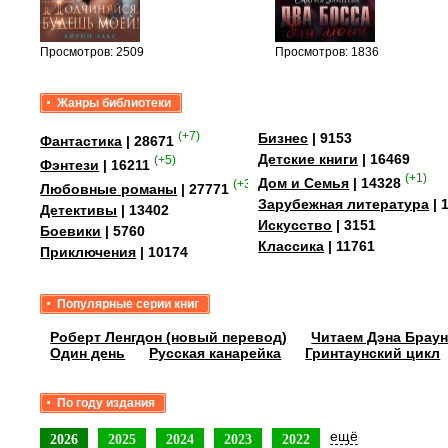
уг –…
Просмотров: 2509
Просмотров: 1836
Жанры библиотеки
(+7)
Бизнес
| 9153
Фантастика
| 28671
Детские книги
| 16469
(+5)
Фэнтези
| 16211
(+1)
Дом и Семья
| 14328
(+35)
Любовные романы
| 27771
Зарубежная литература
| 
Детективы
| 13402
Искусство
| 3151
Боевики
| 5760
Классика
| 11761
Приключения
| 10174
Популярные серии книг
Роберт Ленгдон (новый перевод)
Читаем Дэна Браун
Один день
Русская канарейка
Гринтаунский цикл
По году издания
ещё
2026
2025
2024
2023
2022