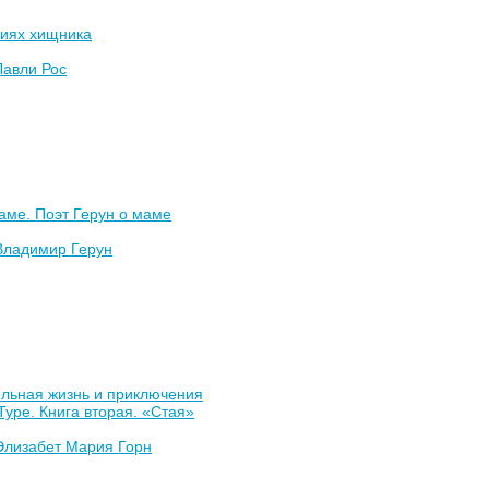
тиях хищника
Лавли Рос
аме. Поэт Герун о маме
Владимир Герун
ельная жизнь и приключения
Туре. Книга вторая. «Стая»
Элизабет Мария Горн