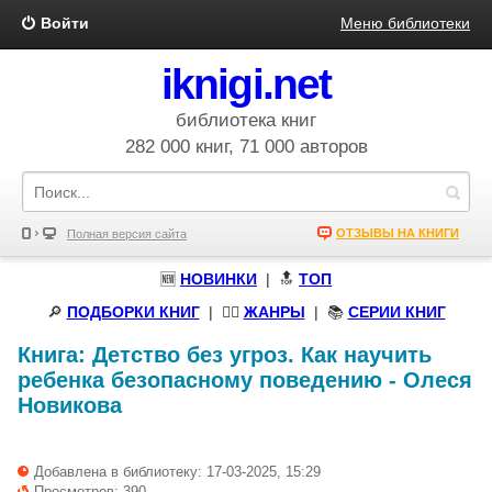
Войти
Меню библиотеки
iknigi.net
библиотека книг
282 000 книг, 71 000 авторов
ОТЗЫВЫ НА КНИГИ
Полная версия сайта
🆕
НОВИНКИ
| 🔝
ТОП
🔎
ПОДБОРКИ КНИГ
|
🧝‍♀️
ЖАНРЫ
| 📚
СЕРИИ КНИГ
Книга:
Детство без угроз. Как научить
ребенка безопасному поведению
-
Олеся
Новикова
Добавлена в библиотеку: 17-03-2025, 15:29
Просмотров: 390