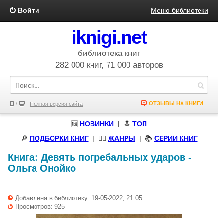
Войти
Меню библиотеки
iknigi.net
библиотека книг
282 000 книг, 71 000 авторов
ОТЗЫВЫ НА КНИГИ
Полная версия сайта
🆕
НОВИНКИ
| 🔝
ТОП
🔎
ПОДБОРКИ КНИГ
|
🧝‍♀️
ЖАНРЫ
| 📚
СЕРИИ КНИГ
Книга:
Девять погребальных ударов
-
Ольга Онойко
Добавлена в библиотеку: 19-05-2022, 21:05
Просмотров: 925