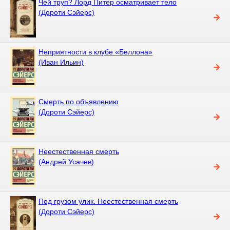
Чей труп? Лорд Питер осматривает тело
(Дороти Сэйерс)
Неприятности в клубе «Беллона»
(Иван Ильин)
Смерть по объявлению
(Дороти Сэйерс)
Неестественная смерть
(Андрей Усачев)
Под грузом улик. Неестественная смерть
(Дороти Сэйерс)