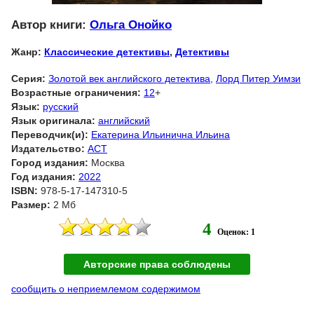
Автор книги:
Ольга Онойко
Жанр:
Классические детективы
,
Детективы
Серия:
Золотой век английского детектива
,
Лорд Питер Уимзи
Возрастные ограничения:
12
+
Язык:
русский
Язык оригинала:
английский
Переводчик(и):
Екатерина Ильинична Ильина
Издательство:
АСТ
Город издания:
Москва
Год издания:
2022
ISBN:
978-5-17-147310-5
Размер:
2 Мб
4
Оценок: 1
Авторские права соблюдены
сообщить о неприемлемом содержимом