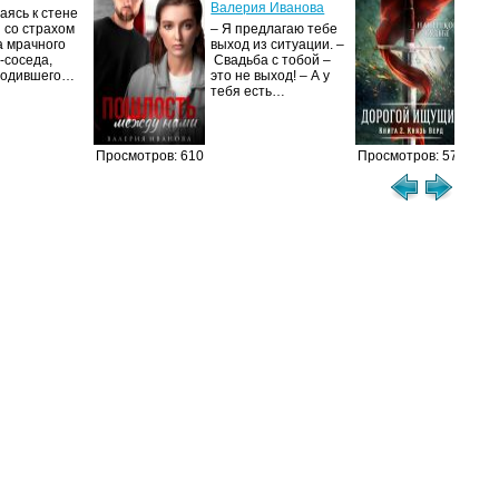
Валерия Иванова
ясь к стене
Ког
 со страхом
– Я предлагаю тебе
уни
а мрачного
выход из ситуации. –
род
-соседа,
Свадьба с тобой –
уби
родившего…
это не выход! – А у
Ост
тебя есть…
Просмотров: 610
Просмотров: 573