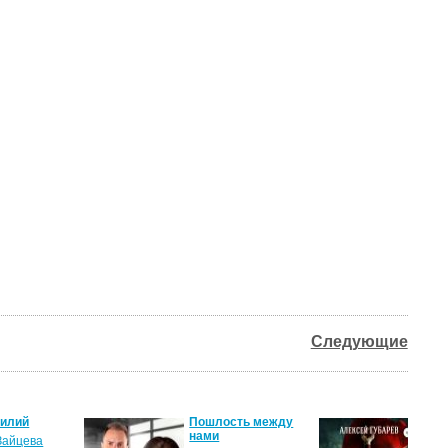
Следующие
силий
Пошлость между
Кня
нами
Зайцева
Але