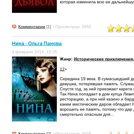
которая изменила всю ее дальнейшую
Комментарии
[1]
|
Просмотров: 3892
Нина - Ольга Панова
4 февраля 2014, 19:35
Жанр:
Исторические приключения
12
+
Середина 19 века. В сумасшедший 
девушка, потерявшая память. Служа
Спустя год, за ней приезжает карета 
Так Нина попадает в дом купца Леви
ресторацию, а при ней казино и бард
каким мистическим даром обладает 
ворошить ее память, потому что дар
смертельно опасным для...
Комментарии
[0]
|
Просмотров: 4078