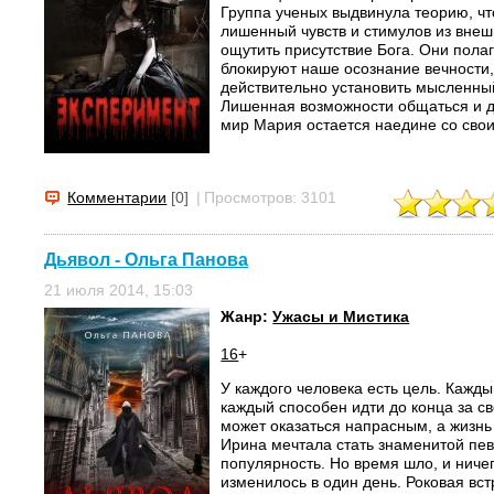
Группа ученых выдвинула теорию, чт
лишенный чувств и стимулов из вне
ощутить присутствие Бога. Они полаг
блокируют наше осознание вечности,
действительно установить мысленный
Лишенная возможности общаться и 
мир Мария остается наедине со свои
Комментарии
[0]
|
Просмотров: 3101
Дьявол - Ольга Панова
21 июля 2014, 15:03
Жанр:
Ужасы и Мистика
16
+
У каждого человека есть цель. Кажды
каждый способен идти до конца за св
может оказаться напрасным, а жизнь
Ирина мечтала стать знаменитой пев
популярность. Но время шло, и ниче
изменилось в один день. Роковая вст