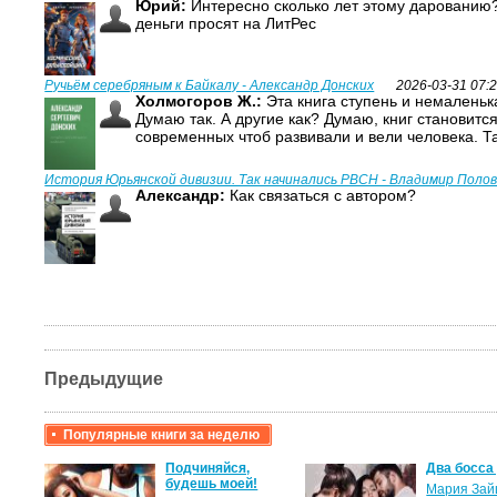
Юрий:
Интересно сколько лет этому дарованию?
деньги просят на ЛитРес
Ручьём серебряным к Байкалу - Александр Донских
2026-03-31 07:
Холмогоров Ж.:
Эта книга ступень и немаленька
Думаю так. А другие как? Думаю, книг становитс
современных чтоб развивали и вели человека. Т
История Юрьянской дивизии. Так начинались РВСН - Владимир Поло
Александр:
Как связаться с автором?
Предыдущие
Популярные книги за неделю
крови,
Подчиняйся,
Два босса
будешь моей!
Мария Зай