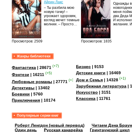
Айрин Лакс
Однажды в
а
– Ты разбила мою
новогодню
новую тачку! –
меня пойм
лого
угрожает здоровяк,
два Деда 
быть
взгляд мечет темные
И исполни
сех
молнии. – Просто…
желание. 
уг –…
Просмотров: 2509
Просмотров: 1835
Жанры библиотеки
(+7)
Бизнес
| 9153
Фантастика
| 28671
Детские книги
| 16469
(+5)
Фэнтези
| 16211
(+1)
Дом и Семья
| 14328
(+35)
Любовные романы
| 27771
Зарубежная литература
| 
Детективы
| 13402
Искусство
| 3151
Боевики
| 5760
Классика
| 11761
Приключения
| 10174
Популярные серии книг
Роберт Ленгдон (новый перевод)
Читаем Дэна Браун
Один день
Русская канарейка
Гринтаунский цикл