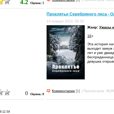
4.2
Оценок: 5
Проклятье Серебряного леса - 
14 января 2014, 00:32
Жанр:
Ужасы 
16
+
Эта история на
выходит замуж 
лет и уже дважд
бесприданница.
девушка открыв
Комментарии
[1]
|
Просмотров: 363
0
Оценок: 0
9:11:59