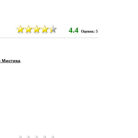
8
4.4
Оценок: 5
и Мистика
9