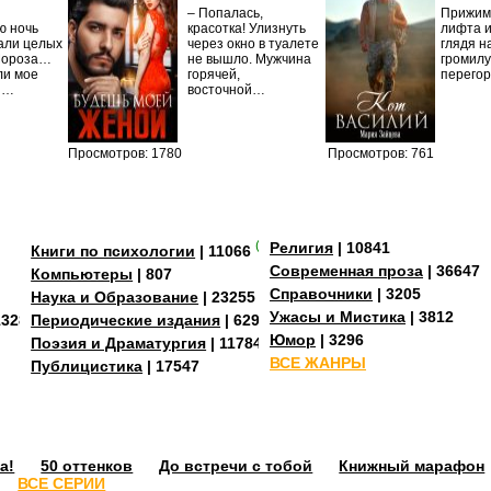
– Попалась,
Прижима
ю ночь
красотка! Улизнуть
лифта и
али целых
через окно в туалете
глядя н
Мороза…
не вышло. Мужчина
громилу
ли мое
горячей,
перего
И…
восточной…
Просмотров: 1780
Просмотров: 761
(+3)
Религия
| 10841
Книги по психологии
| 11066
Современная проза
| 36647
Компьютеры
| 807
Справочники
| 3205
Наука и Образование
| 23255
Ужасы и Мистика
| 3812
13288
Периодические издания
| 629
Юмор
| 3296
Поэзия и Драматургия
| 11784
ВСЕ ЖАНРЫ
Публицистика
| 17547
а!
50 оттенков
До встречи с тобой
Книжный марафон
ВСЕ СЕРИИ