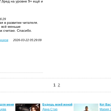
,бред на уровне 9+ ещё и
26:29
я в развитии читателя.
я всё меньше
ак считаю. Спасибо.
вников
2026-03-22 05:29:09
1
2
 для меня
Будешь моей женой
Кот Ва
цева
Дана Стар
Мария 