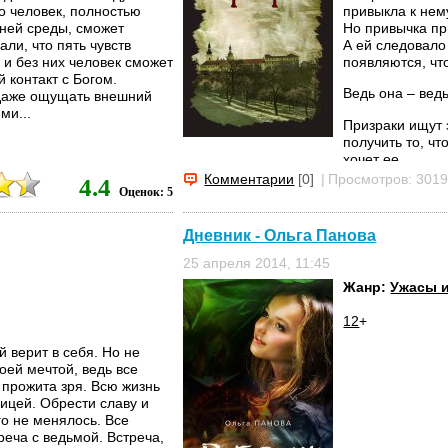
о человек, полностью
привыкла к нему
шней среды, сможет
Но привычка пр
али, что пять чувств
А ей следовало 
 и без них человек сможет
появляются, чт
 контакт с Богом.
Ведь она – вед
даже ощущать внешний
ми...
Призраки ищут з
получить то, чт
хочет ее...
Комментарии
[0]
|
Просмотров: 301
4.4
Оценок: 5
Дневник - Ольга Панова
25 апреля 2014, 11:45
Жанр:
Ужасы 
12
+
й верит в себя. Но не
оей мечтой, ведь все
 прожита зря. Всю жизнь
ицей. Обрести славу и
го не менялось. Все
реча с ведьмой. Встреча,