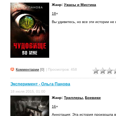
Жанр:
Ужасы и Мистика
18
+
Вы удивитесь, но все эти истории не
Комментарии
[0]
|
Просмотров: 458
Эксперимент - Ольга Панова
18 июля 2015, 01:00
Жанр:
Триллеры
,
Боевики
16
+
Аннотация: Эта история произошла в