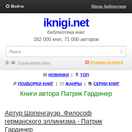
Войти
Меню библиотеки
iknigi.net
библиотека книг
282 000 книг, 71 000 авторов
ОТЗЫВЫ НА КНИГИ
Полная версия сайта
🆕
НОВИНКИ
| 🔝
ТОП
🔎
ПОДБОРКИ КНИГ
|
🧝‍♀️
ЖАНРЫ
| 📚
СЕРИИ КНИГ
Книги автора Патрик Гардинер
Артур Шопенгауэр. Философ
германского эллинизма - Патрик
Гардинер