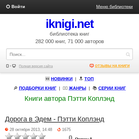
Войти
Меню библиотеки
iknigi.net
библиотека книг
282 000 книг, 71 000 авторов
ОТЗЫВЫ НА КНИГИ
Полная версия сайта
🆕
НОВИНКИ
| 🔝
ТОП
🔎
ПОДБОРКИ КНИГ
|
🧝‍♀️
ЖАНРЫ
| 📚
СЕРИИ КНИГ
Книги автора Пэтти Коплэнд
Дорога в Эдем - Пэтти Коплэнд
28 октября 2013, 14:48
1675
0