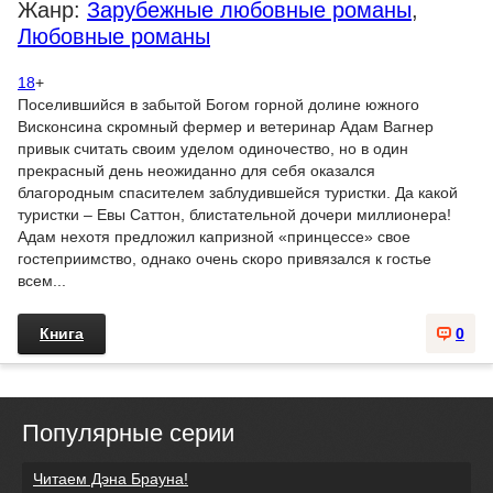
Жанр:
Зарубежные любовные романы
,
Любовные романы
18
+
Поселившийся в забытой Богом горной долине южного
Висконсина скромный фермер и ветеринар Адам Вагнер
привык считать своим уделом одиночество, но в один
прекрасный день неожиданно для себя оказался
благородным спасителем заблудившейся туристки. Да какой
туристки – Евы Саттон, блистательной дочери миллионера!
Адам нехотя предложил капризной «принцессе» свое
гостеприимство, однако очень скоро привязался к гостье
всем...
Книга
0
Популярные серии
Читаем Дэна Брауна!