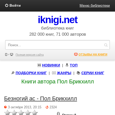
Войти
Меню библиотеки
iknigi.net
библиотека книг
282 000 книг, 71 000 авторов
ОТЗЫВЫ НА КНИГИ
Полная версия сайта
🆕
НОВИНКИ
| 🔝
ТОП
🔎
ПОДБОРКИ КНИГ
|
🧝‍♀️
ЖАНРЫ
| 📚
СЕРИИ КНИГ
Книги автора Пол Брикхилл
Безногий ас - Пол Брикхилл
3 октября 2013, 20:15
2324
0