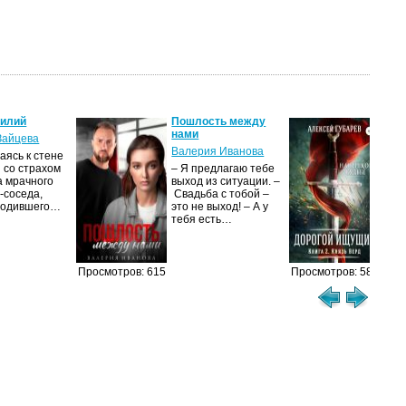
силий
Пошлость между
Кня
нами
Зайцева
Але
Валерия Иванова
ясь к стене
Ког
 со страхом
– Я предлагаю тебе
уни
а мрачного
выход из ситуации. –
род
-соседа,
Свадьба с тобой –
уби
родившего…
это не выход! – А у
Ост
тебя есть…
Просмотров: 615
Просмотров: 584