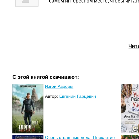
самом интересном месте, чтобы читат
Чит
С этой книгой скачивают:
Изгои Авроры
Автор:
Евгений Гарцевич
Очень страшные дела. Проклятие