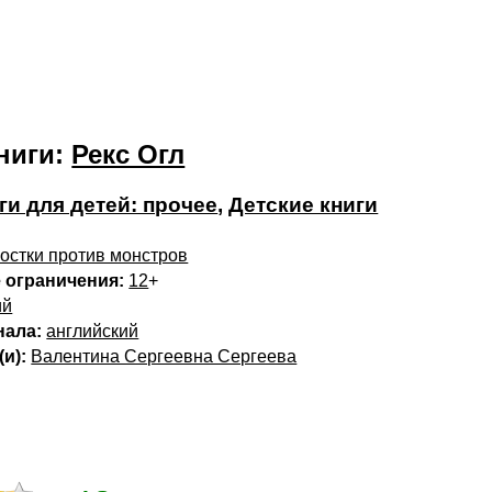
ниги:
Рекс Огл
ги для детей: прочее
,
Детские книги
остки против монстров
 ограничения:
12
+
ий
нала:
английский
и):
Валентина Сергеевна Сергеева