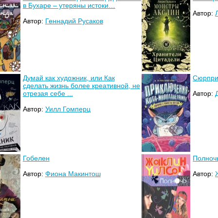
в Бухаре – утеряны истоки…
Автор:
Автор:
Геннадий Русаков
Думай как художник, или Как
Сюрприз
сделать жизнь более креативной, не
отрезая себе ...
Автор:
Автор:
Уилл Гомперц
Гобелен
Полноч
Автор:
Фиона Макинтош
Автор: