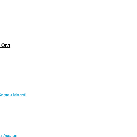
 Огл
Богдан Малой
ы Акслин