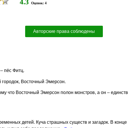
4.3
Оценок: 4
Авторские права соблюдены
– пёс Фитц.
й городок, Восточный Эмерсон.
ому что Восточный Эмерсон полон монстров, а он – единст
еменных детей. Куча страшных существ и загадок. В конце 