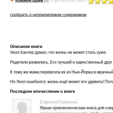
Комментарии
[0]
|
Просмотров: 499
|
сообщить о неприемлемом содержимом
Описание книги
Уилл Хантер думал, что жизнь не может стать хуже.
Родители развелись. Его лучший и единственный друг 
К тому же мама перевезла их из Нью-Йорка в мрачны
Но Уилл ошибался: жизнь ещё может его удивить! Пот
Последнее впечатление о книге
EvgeniyaChudarova:
Яркая приключенческая книга для совр