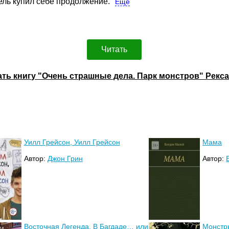
ель купил себе продолжение.
Ещё
Читать
ать книгу "Очень страшные дела. Парк монстров" Рекса
Уилл Грейсон, Уилл Грейсон
Мама
Автор:
Джон Грин
Автор:
Восточная Легенда. В Багдаде… или
Монстр