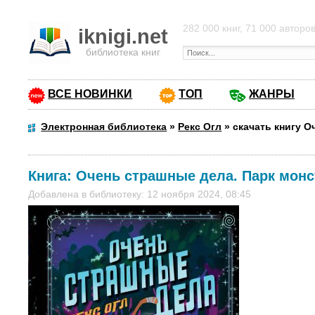
282 000 книг, 71 000 авторо
iknigi.net
библиотека книг
ВСЕ НОВИНКИ
ТОП
ЖАНРЫ
Электронная библиотека
»
Рекс Огл
»
скачать книгу 
Книга:
Очень страшные дела. Парк мон
Добавлена в библиотеку: 12 ноября 2024, 08:45