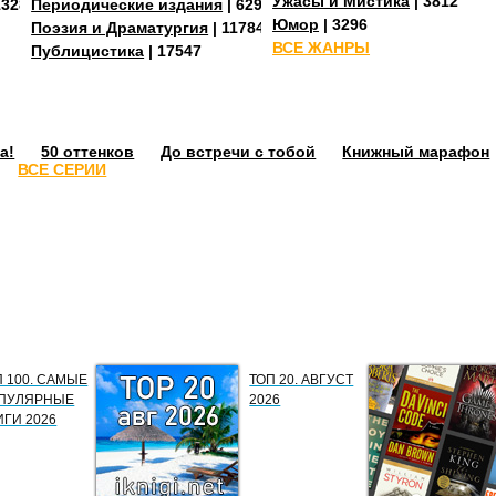
Ужасы и Мистика
| 3812
13288
Периодические издания
| 629
Юмор
| 3296
Поэзия и Драматургия
| 11784
ВСЕ ЖАНРЫ
Публицистика
| 17547
а!
50 оттенков
До встречи с тобой
Книжный марафон
ВСЕ СЕРИИ
П 100. САМЫЕ
ТОП 20. АВГУСТ
ПУЛЯРНЫЕ
2026
ИГИ 2026