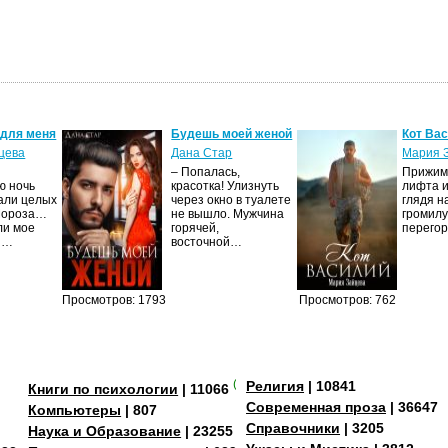
 для меня
Будешь моей женой
Кот Ва
цева
Дана Стар
Мария 
– Попалась,
Прижима
ю ночь
красотка! Улизнуть
лифта и
али целых
через окно в туалете
глядя н
Мороза…
не вышло. Мужчина
громилу
ли мое
горячей,
перего
И…
восточной…
Просмотров: 1793
Просмотров: 762
(+3)
Религия
| 10841
Книги по психологии
| 11066
Современная проза
| 36647
Компьютеры
| 807
Справочники
| 3205
Наука и Образование
| 23255