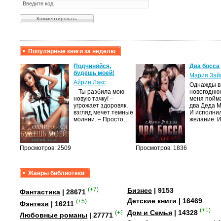
Популярные книги за неделю
крови,
Подчиняйся,
Два босса
будешь моей!
Мария Зай
Айрин Лакс
Однажды в
а
– Ты разбила мою
новогодню
новую тачку! –
меня пойм
лого
угрожает здоровяк,
два Деда 
быть
взгляд мечет темные
И исполни
сех
молнии. – Просто…
желание. 
уг –…
Просмотров: 2509
Просмотров: 1836
Жанры библиотеки
(+7)
Бизнес
| 9153
Фантастика
| 28671
Детские книги
| 16469
(+5)
Фэнтези
| 16211
(+1)
Дом и Семья
| 14328
(+35)
Любовные романы
| 27771