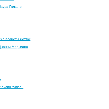
Лаура Гальего
 с планеты Лотток
Джонни Марчиано
ь
Жаклин Уилсон