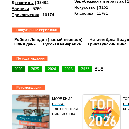
Зарубежная литература
| 
Детективы
| 13402
Искусство
| 3151
Боевики
| 5760
Классика
| 11761
Приключения
| 10174
Популярные серии книг
Роберт Ленгдон (новый перевод)
Читаем Дэна Браун
Один день
Русская канарейка
Гринтаунский цикл
По году издания
ещё
2026
2025
2024
2023
2022
Рекомендации
МОРЕ КНИГ.
ТО
НОВАЯ
ПО
ЭЛЕКТРОННАЯ
КН
БИБЛИОТЕКА