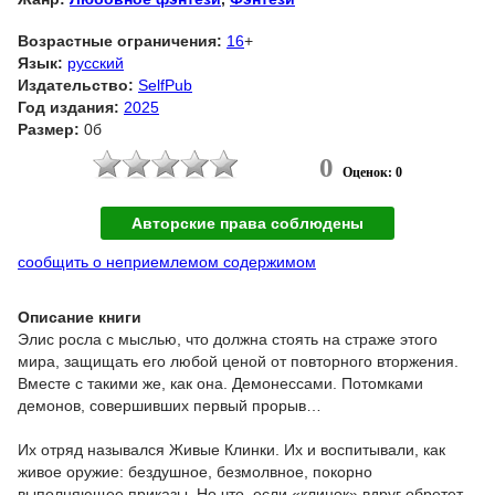
Возрастные ограничения:
16
+
Язык:
русский
Издательство:
SelfPub
Год издания:
2025
Размер:
0б
0
Оценок: 0
Авторские права соблюдены
сообщить о неприемлемом содержимом
Описание книги
Элис росла с мыслью, что должна стоять на страже этого
мира, защищать его любой ценой от повторного вторжения.
Вместе с такими же, как она. Демонессами. Потомками
демонов, совершивших первый прорыв…
Их отряд назывался Живые Клинки. Их и воспитывали, как
живое оружие: бездушное, безмолвное, покорно
выполняющее приказы. Но что, если «клинок» вдруг обретет