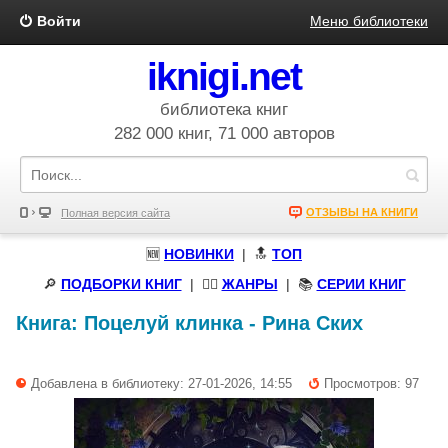
Войти
Меню библиотеки
iknigi.net
библиотека книг
282 000 книг, 71 000 авторов
ОТЗЫВЫ НА КНИГИ
Полная версия сайта
🆕
НОВИНКИ
| 🔝
ТОП
🔎
ПОДБОРКИ КНИГ
|
🧝‍♀️
ЖАНРЫ
| 📚
СЕРИИ КНИГ
Книга:
Поцелуй клинка
-
Рина Ских
Добавлена в библиотеку: 27-01-2026, 14:55
Просмотров: 97