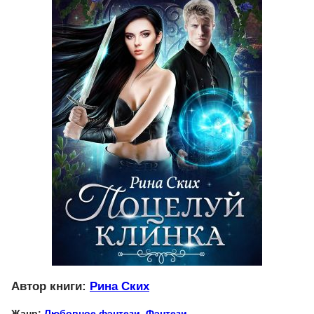
Автор книги:
Рина Ских
Жанр:
Любовное фэнтези
,
Фэнтези