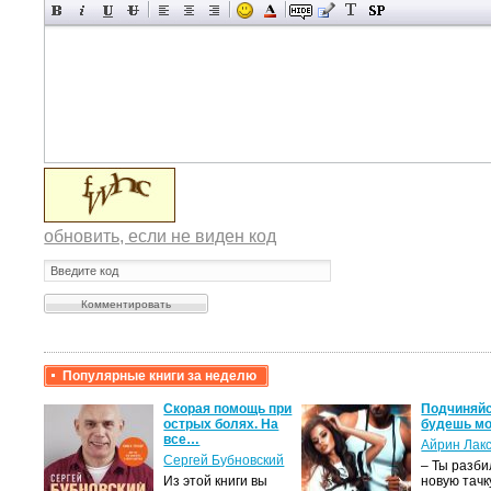
обновить, если не виден код
Популярные книги за неделю
крови,
Скорая помощь при
Подчиняйс
острых болях. На
будешь мо
все…
Айрин Лак
а
Сергей Бубновский
– Ты разб
Из этой книги вы
новую тачку