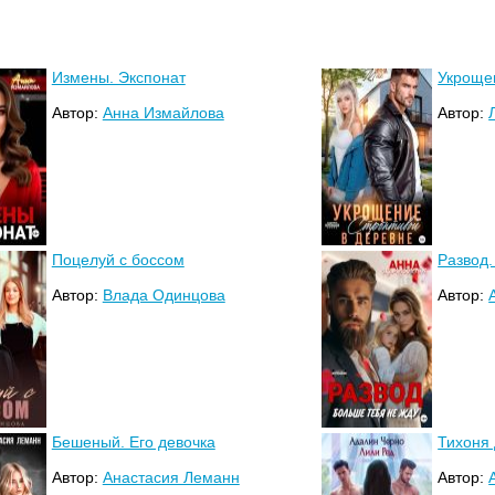
Измены. Экспонат
Укрощен
Автор:
Анна Измайлова
Автор:
Поцелуй с боссом
Развод.
Автор:
Влада Одинцова
Автор:
Бешеный. Его девочка
Тихоня
Автор:
Анастасия Леманн
Автор: