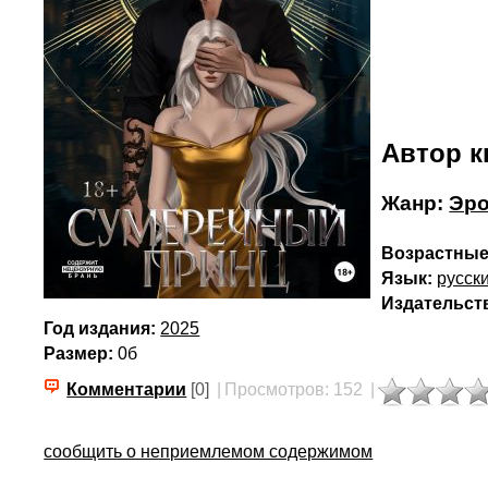
Автор к
Жанр:
Эро
Возрастные
Язык:
русск
Издательст
Год издания:
2025
Размер:
0б
Комментарии
[0]
|
Просмотров: 152
|
сообщить о неприемлемом содержимом