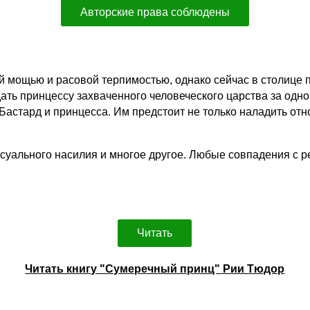
Авторские права соблюдены
й мощью и расовой терпимостью, однако сейчас в столице
ь принцессу захваченного человеческого царства за одног
 Бастард и принцесса. Им предстоит не только наладить отн
ксуального насилия и многое другое. Любые совпадения с 
Читать
Читать книгу "Сумеречный принц" Рии Тюдор