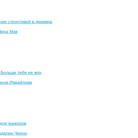
ие строптивой в деревне
Лина Мак
 Больше тебя не жду
Анна Измайлова
 для мажоров
Адалин Черно