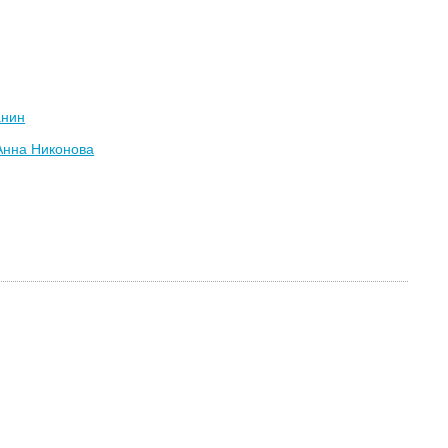
анин
Анна Никонова