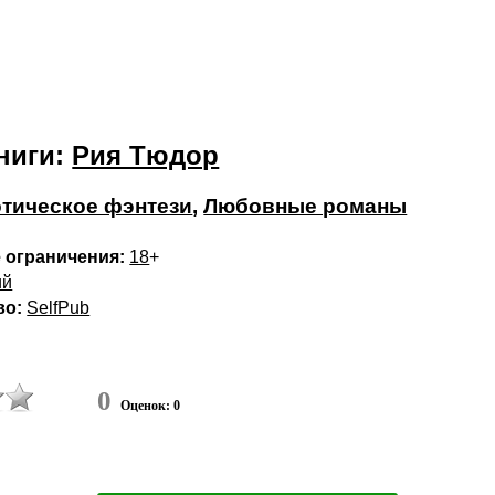
ниги:
Рия Тюдор
тическое фэнтези
,
Любовные романы
 ограничения:
18
+
ий
во:
SelfPub
0
Оценок: 0