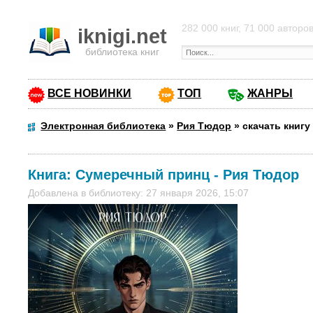
282 000 книг, 71 000 авторо
iknigi.net
библиотека книг
ВСЕ НОВИНКИ
ТОП
ЖАНРЫ
Электронная библиотека
»
Рия Тюдор
»
скачать книг
Книга:
Сумеречный принц
-
Рия Тюдор
Добавлена в библиотеку: 27 января 2026, 15:07