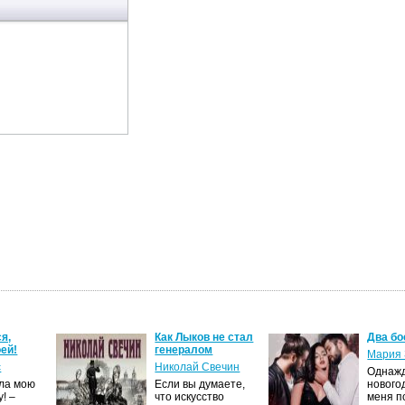
я,
Как Лыков не стал
Два бо
ей!
генералом
Мария 
с
Николай Свечин
Однаж
ила мою
Если вы думаете,
нового
! –
что искусство
меня п