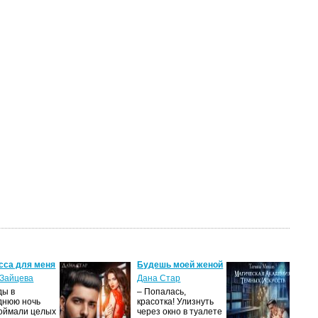
сса для меня
Будешь моей женой
Ма
ак
Зайцева
Дана Стар
ис
ды в
– Попалась,
Та
днюю ночь
красотка! Улизнуть
оймали целых
через окно в туалете
Ака