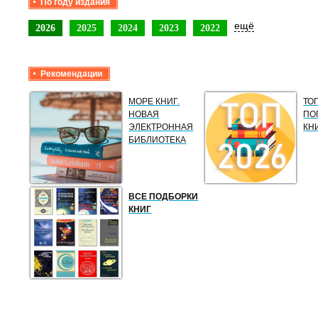
По году издания
ещё
2026
2025
2024
2023
2022
Рекомендации
МОРЕ КНИГ.
ТО
НОВАЯ
ПО
ЭЛЕКТРОННАЯ
КН
БИБЛИОТЕКА
ВСЕ ПОДБОРКИ
КНИГ