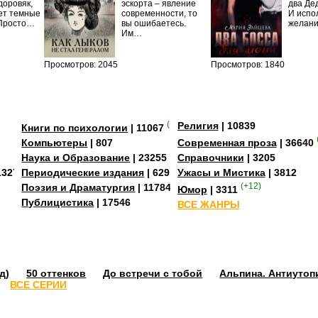
доровяк,
эскорта – явление
два Де
ет темные
современности, то
И испо
 Просто…
вы ошибаетесь.
желан
Им…
Просмотров: 2045
Просмотров: 1840
(+3)
Религия
| 10839
Книги по психологии
| 11067
Компьютеры
| 807
Современная проза
| 36640
Наука и Образование
| 23255
Справочники
| 3205
13273
Периодические издания
| 629
Ужасы и Мистика
| 3812
Поэзия и Драматургия
| 11784
(+12)
Юмор
| 3311
Публицистика
| 17546
ВСЕ ЖАНРЫ
д)
50 оттенков
До встречи с тобой
Альпина. Антиутоп
ВСЕ СЕРИИ