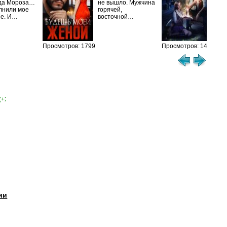
да Мороза…
не вышло. Мужчина
не 
лнили мое
горячей,
из
ие. И…
восточной…
иск
см
Просмотров: 1799
Просмотров: 1458
(+2)
ии