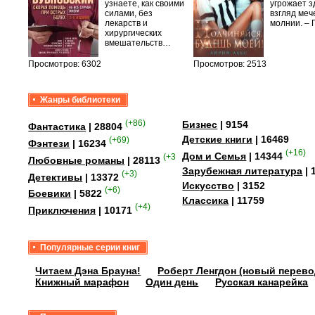
лого
узнаете, как своими
угрожает з
быть
силами, без
взгляд меч
сех
лекарств и
молнии. –
уг –…
хирургических
вмешательств…
Просмотров: 6302
Просмотров: 2513
Жанры библиотеки
(+86)
Бизнес
| 9154
Фантастика
| 28804
Детские книги
| 16469
(+69)
Фэнтези
| 16234
(+16)
Дом и Семья
| 14344
(+358)
Любовные романы
| 28113
Зарубежная литература
| 
(+3)
Детективы
| 13372
Искусство
| 3152
(+6)
Боевики
| 5822
Классика
| 11759
(+4)
Приключения
| 10171
Популярные серии книг
Читаем Дэна Брауна!
Роберт Ленгдон (новый перево
Книжный марафон
Один день
Русская канарейка