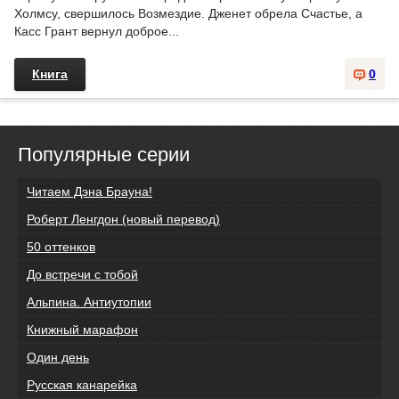
Холмсу, свершилось Возмездие. Дженет обрела Счастье, а
Касс Грант вернул доброе...
Книга
0
Популярные серии
Читаем Дэна Брауна!
Роберт Ленгдон (новый перевод)
50 оттенков
До встречи с тобой
Альпина. Антиутопии
Книжный марафон
Один день
Русская канарейка