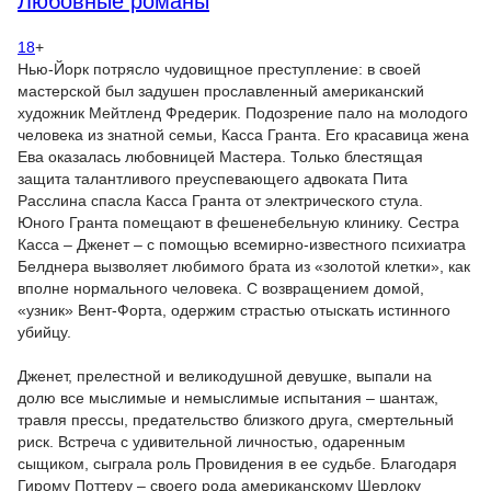
Любовные романы
18
+
Нью-Йорк потрясло чудовищное преступление: в своей
мастерской был задушен прославленный американский
художник Мейтленд Фредерик. Подозрение пало на молодого
человека из знатной семьи, Касса Гранта. Его красавица жена
Ева оказалась любовницей Мастера. Только блестящая
защита талантливого преуспевающего адвоката Пита
Расслина спасла Касса Гранта от электрического стула.
Юного Гранта помещают в фешенебельную клинику. Сестра
Касса – Дженет – с помощью всемирно-известного психиатра
Белднера вызволяет любимого брата из «золотой клетки», как
вполне нормального человека. С возвращением домой,
«узник» Вент-Форта, одержим страстью отыскать истинного
убийцу.
Дженет, прелестной и великодушной девушке, выпали на
долю все мыслимые и немыслимые испытания – шантаж,
травля прессы, предательство близкого друга, смертельный
риск. Встреча с удивительной личностью, одаренным
сыщиком, сыграла роль Провидения в ее судьбе. Благодаря
Гирому Поттеру – своего рода американскому Шерлоку