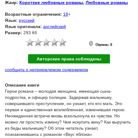
Жанр:
Короткие любовные романы
,
Любовные романы
Возрастные ограничения:
18
+
Язык:
русский
Язык оригинала:
английский
Размер:
293 Кб
0
Оценок: 0
Авторские права соблюдены
сообщить о неприемлемом содержимом
Описание книги
Герои романа – молодая женщина, имеющая сына-
подростка, и офицер полиции. Задержав мальчишку,
совершившего преступление, он узнает, кто его мать. Это
первая и единственная возлюбленная, изменившая герою.
Неожиданная встреча вновь всколыхнула их чувства. Но
можно ли простить измену? Чем искупить вину? Как выручить
из беды мальчишку? Об этом читатель узнает,
познакомившись с романом «Вкус яблока».