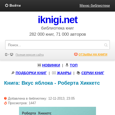
Войти
Меню библиотеки
iknigi.net
библиотека книг
282 000 книг, 71 000 авторов
ОТЗЫВЫ НА КНИГИ
Полная версия сайта
🆕
НОВИНКИ
| 🔝
ТОП
🔎
ПОДБОРКИ КНИГ
|
🧝‍♀️
ЖАНРЫ
| 📚
СЕРИИ КНИГ
Книга:
Вкус яблока
-
Роберта Хиккетс
Добавлена в библиотеку: 12-11-2013, 23:05
Просмотров: 1447