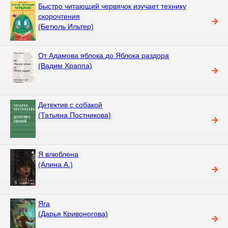
Быстро читающий червячок изучает технику
скорочтения
(Бетюль Ильтер)
От Адамова яблока до Яблока раздора
(Вадим Храппа)
Детектив с собакой
(Татьяна Постникова)
Я влюблена
(Алина А.)
Яга
(Дарья Кривоногова)