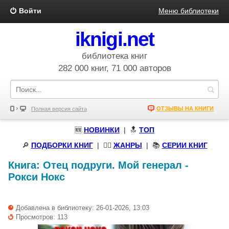
Войти
Меню библиотеки
iknigi.net
библиотека книг
282 000 книг, 71 000 авторов
ОТЗЫВЫ НА КНИГИ
Полная версия сайта
🆕
НОВИНКИ
| 🔝
ТОП
🔎
ПОДБОРКИ КНИГ
|
🧝‍♀️
ЖАНРЫ
| 📚
СЕРИИ КНИГ
Книга:
Отец подруги. Мой генерал
-
Рокси Нокс
Добавлена в библиотеку: 26-01-2026, 13:03
Просмотров: 113