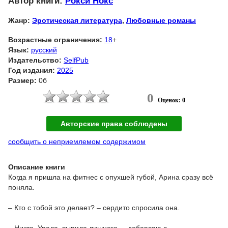
Автор книги:
Рокси Нокс
Жанр:
Эротическая литература
,
Любовные романы
Возрастные ограничения:
18
+
Язык:
русский
Издательство:
SelfPub
Год издания:
2025
Размер:
0б
0
Оценок: 0
Авторские права соблюдены
сообщить о неприемлемом содержимом
Описание книги
Когда я пришла на фитнес с опухшей губой, Арина сразу всё
поняла.
– Кто с тобой это делает? – сердито спросила она.
– Никто. Упала, выпила лишнего, – добавляю с