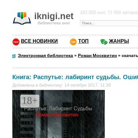
282 000 книг, 71 000 авторо
iknigi.net
библиотека книг
ВСЕ НОВИНКИ
ТОП
ЖАНРЫ
Электронная библиотека
»
Роман Москвитин
»
скачат
Книга:
Распутье: лабиринт судьбы. Оши
Добавлена в библиотеку: 14 октября 2017, 11:30