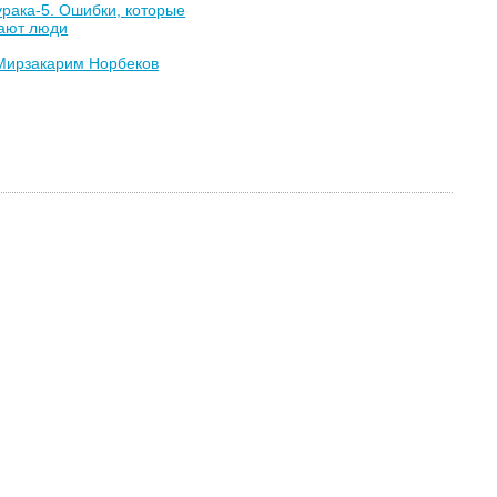
рака-5. Ошибки, которые
ают люди
Мирзакарим Норбеков