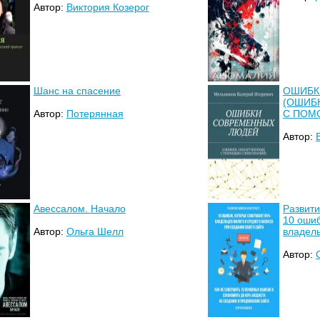
Автор:
Виктория Козерог
Шанс на спасение
ОШИБК
(ОШИБ
Автор:
Потерянная
С ПОМ
Автор:
Авессалом. Начало
Развити
10 оши
Автор:
Ольга Шелл
владель
Автор: