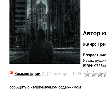
Автор к
Жанр:
Тр
Возрастные
Язык:
русск
ISBN:
97854
Комментарии
[0]
|
Просмотров: 1509
|
сообщить о неприемлемом содержимом