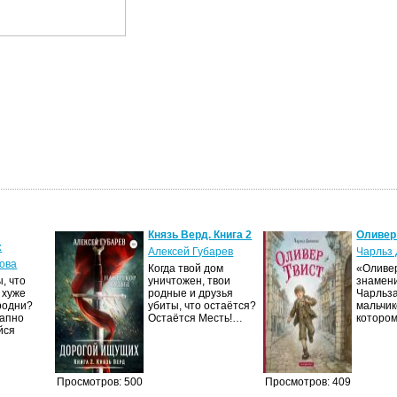
Князь Верд. Книга 2
Оливер
х
Алексей Губарев
Чарльз 
ова
Когда твой дом
«Оливер
, что
уничтожен, твои
знамен
 хуже
родные и друзья
Чарльза
родни?
убиты, что остаётся?
мальчик
запно
Остаётся Месть!…
которо
йся
Просмотров: 500
Просмотров: 409