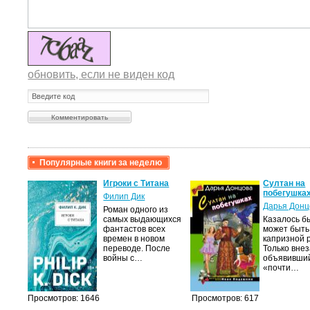
обновить, если не виден код
Популярные книги за неделю
крови,
Игроки с Титана
Султан на
побегушка
Филип Дик
Дарья Донц
Роман одного из
а
самых выдающихся
Казалось бы
фантастов всех
может быть
лого
времен в новом
капризной 
быть
переводе. После
Только вне
сех
войны с…
объявивши
уг –…
«почти…
Просмотров: 1646
Просмотров: 617