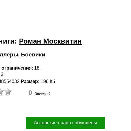
ниги:
Роман Москвитин
иллеры
,
Боевики
 ограничения:
18
+
ий
48554032
Размер:
196 Кб
0
Оценок: 0
Авторские права соблюдены