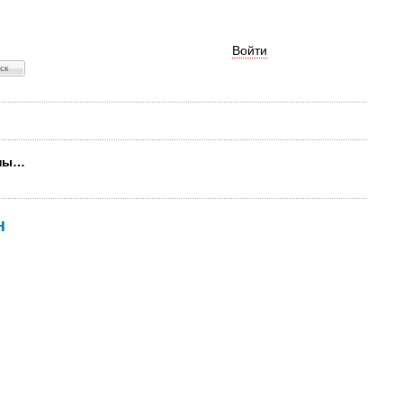
Войти
ьны…
н