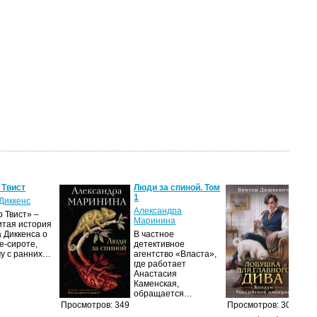
 Твист
Люди за спиной. Том
Лов
1
гла
Диккенс
Александра
Вик
 Твист» –
Маринина
итая история
Дол
 Диккенса о
В частное
про
е-сироте,
детективное
рас
му с ранних…
агентство «Власта»,
гра
где работает
Пет
Анастасия
сер
Каменская,
обращается…
Просмотров: 349
Просмотров: 308