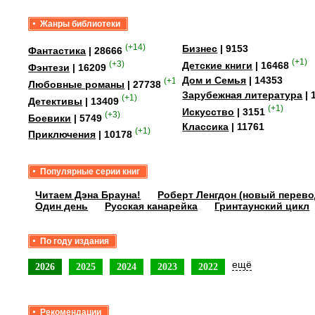
Жанры библиотеки
(+14)
Бизнес
| 9153
Фантастика
| 28666
(+1)
(+3)
Детские книги
| 16468
Фэнтези
| 16209
Дом и Семья
| 14353
(+15)
Любовные романы
| 27738
Зарубежная литература
| 
(+1)
Детективы
| 13409
(+1)
Искусство
| 3151
(+3)
Боевики
| 5749
Классика
| 11761
(+1)
Приключения
| 10178
Популярные серии книг
Читаем Дэна Брауна!
Роберт Ленгдон (новый перево
Один день
Русская канарейка
Гринтаунский цикл
По году издания
ещё
2026
2025
2024
2023
2022
Рекомендации