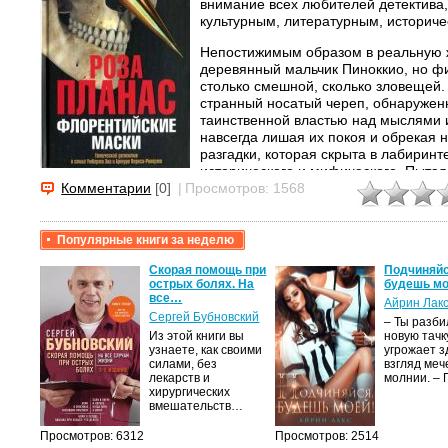
внимание всех любителей детектива
культурным, литературным, историч
Непостижимым образом в реальную ж
деревянный мальчик Пиноккио, но фи
столько смешной, сколько зловещей.
странный носатый череп, обнаружен
таинственной властью над мыслями 
навсегда лишая их покоя и обрекая 
разгадки, которая скрыта в лабиринт
исторического и мифического. Пыта
нити, связывающие персонажей итал
Комментарии
[0]
|
Просмотров: 1568
и немого кино, членов тайной ложи 
«дома мертвых» с творением Карло 
герои романа подвергают себя реаль
Популярные книги за неделю
смерть, самоубийство… Удастся ли к
крови,
Скорая помощь при
Подчиняйс
романа проникнуть в тайну Пиноккио 
острых болях. На
будешь мо
испытания живым и...
все…
Айрин Лак
а
Сергей Бубновский
– Ты разб
Из этой книги вы
новую тачку
лого
узнаете, как своими
угрожает з
быть
силами, без
взгляд меч
сех
лекарств и
молнии. –
уг –…
хирургических
вмешательств…
Просмотров: 6312
Просмотров: 2514