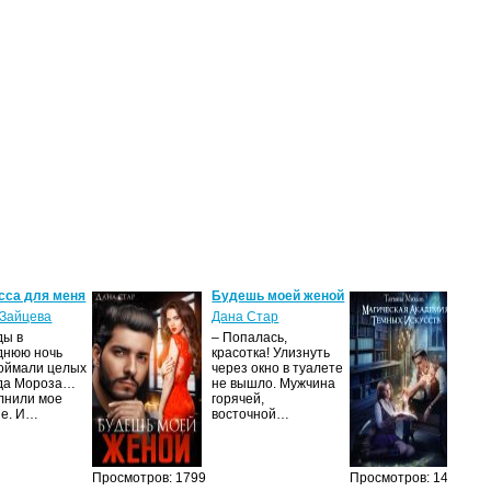
сса для меня
Будешь моей женой
Ма
ак
Зайцева
Дана Стар
ис
ды в
– Попалась,
Та
днюю ночь
красотка! Улизнуть
оймали целых
через окно в туалете
Ака
да Мороза…
не вышло. Мужчина
не 
лнили мое
горячей,
из
ие. И…
восточной…
иск
см
Просмотров: 1799
Просмотров: 1461