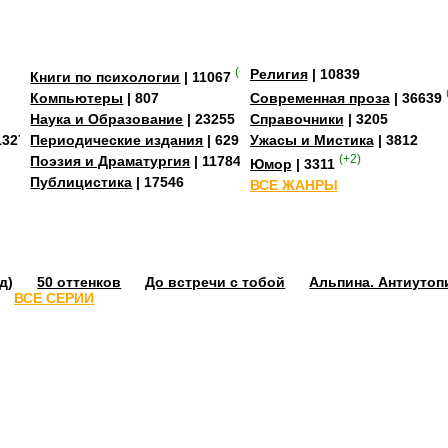
(+2)
Религия
| 10839
Книги по психологии
| 11067
Компьютеры
| 807
Современная проза
| 36639
Наука и Образование
| 23255
Справочники
| 3205
13273
Периодические издания
| 629
Ужасы и Мистика
| 3812
Поэзия и Драматургия
| 11784
(+2)
Юмор
| 3311
Публицистика
| 17546
ВСЕ ЖАНРЫ
д)
50 оттенков
До встречи с тобой
Альпина. Антиутоп
ВСЕ СЕРИИ