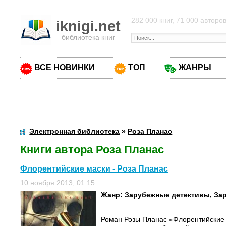
282 000 книг, 71 000 авторо
iknigi.net
библиотека книг
ВСЕ НОВИНКИ
ТОП
ЖАНРЫ
Электронная библиотека
»
Роза Планас
Книги автора Роза Планас
Флорентийские маски - Роза Планас
10 ноября 2013, 01:15
Жанр:
Зарубежные детективы
,
За
Роман Розы Планас «Флорентийские