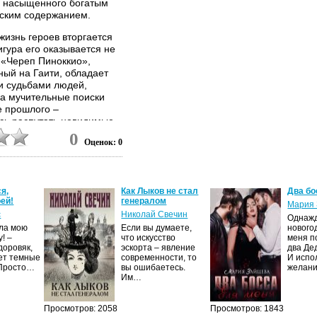
, насыщенного богатым
еским содержанием.
изнь героев вторгается
гура его оказывается не
 «Череп Пиноккио»,
ный на Гаити, обладает
и судьбами людей,
на мучительные поиски
е прошлого –
ясь распутать невидимые
ьянской «комедии масок»
0
Оценок: 0
карбонариев и обитателей
Коллоди – Пиноккио,
ной опасности. Убийство,
ому-нибудь из героев
я,
Как Лыков не стал
Два бо
и выйти из этого
ей!
генералом
Мария 
с
Николай Свечин
Однаж
ила мою
Если вы думаете,
нового
! –
что искусство
меня п
доровяк,
эскорта – явление
два Де
ет темные
современности, то
И испо
 Просто…
вы ошибаетесь.
желан
Им…
Просмотров: 2058
Просмотров: 1843