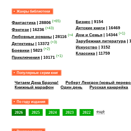
Жанры библиотеки
(+65)
Бизнес
| 9154
Фантастика
| 28806
Детские книги
| 16469
(+43)
Фэнтези
| 16236
(+1)
Дом и Семья
| 14344
(+41)
Любовные романы
| 28116
Зарубежная литература
| 
(+3)
Детективы
| 13372
Искусство
| 3152
(+2)
Боевики
| 5823
Классика
| 11759
(+1)
Приключения
| 10171
Популярные серии книг
Читаем Дэна Брауна!
Роберт Ленгдон (новый перево
Книжный марафон
Один день
Русская канарейка
По году издания
ещё
2026
2025
2024
2023
2022