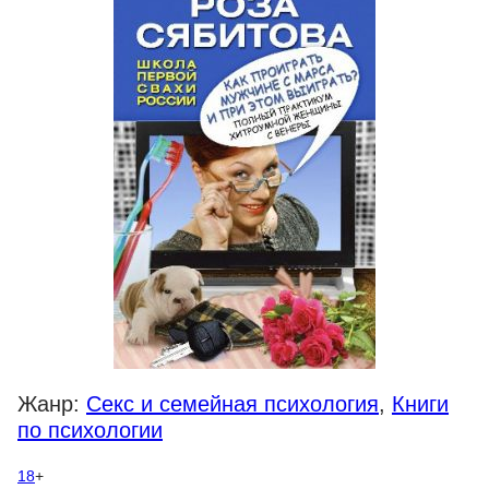
Жанр:
Секс и семейная психология
,
Книги
по психологии
18
+