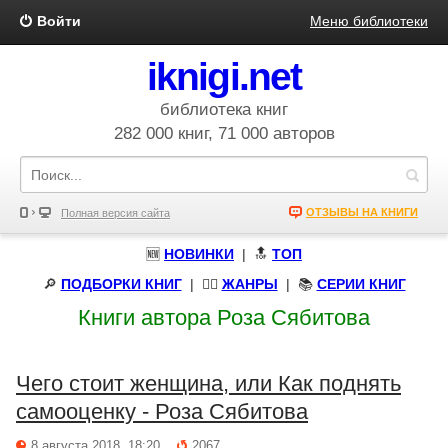
Войти
Меню библиотеки
iknigi.net
библиотека книг
282 000 книг, 71 000 авторов
ОТЗЫВЫ НА КНИГИ
Полная версия сайта
🆕
НОВИНКИ
| 🔝
ТОП
🔎
ПОДБОРКИ КНИГ
|
🧝‍♀️
ЖАНРЫ
| 📚
СЕРИИ КНИГ
Книги автора Роза Сябитова
Чего стоит женщина, или Как поднять
самооценку - Роза Сябитова
8 августа 2018, 18:20
2067