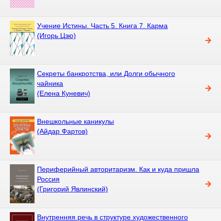
Учение Истины. Часть 5. Книга 7. Карма
(Игорь Цзю)
Секреты банкротства, или Долги обычного
чайника
(Елена Куневич)
Внешкольные каникулы
(Айдар Фартов)
Периферийный авторитаризм. Как и куда пришла
Россия
(Григорий Явлинский)
Внутренняя речь в структуре художественного