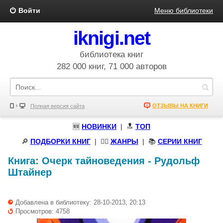
Войти
Меню библиотеки
iknigi.net
библиотека книг
282 000 книг, 71 000 авторов
ОТЗЫВЫ НА КНИГИ
Полная версия сайта
🆕
НОВИНКИ
| 🔝
ТОП
🔎
ПОДБОРКИ КНИГ
|
🧝‍♀️
ЖАНРЫ
| 📚
СЕРИИ КНИГ
Книга:
Очерк тайноведения
-
Рудольф
Штайнер
Добавлена в библиотеку: 28-10-2013, 20:13
Просмотров: 4758