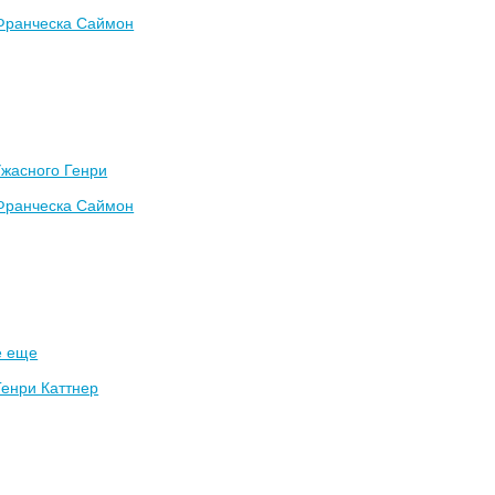
Франческа Саймон
Ужасного Генри
Франческа Саймон
е еще
Генри Каттнер