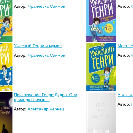
Автор:
Франческа Саймон
Автор:
Ужасный Генри и мумия
Месть 
Автор:
Франческа Саймон
Автор:
Приключение Генри Дидро. Они
А как ж
приходят ночью…
Автор:
Автор:
Александр Чернец