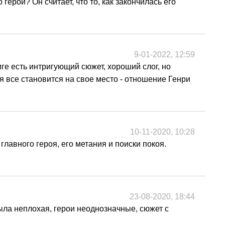
ерой? Он считает, что то, как закончилась его
9-01-2022, 12:59
иге есть интригующий сюжет, хороший слог, но
мя все становится на свое место - отношение Генри
10-11-2020, 10:28
авного героя, его метания и поиски покоя.
23-08-2020, 18:44
ла неплохая, герои неоднозначные, сюжет с