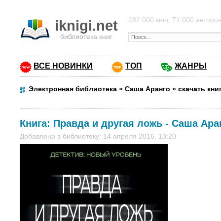
282 000 книг, 71 000 авторо
iknigi.net
библиотека книг
ВСЕ НОВИНКИ
ТОП
ЖАНРЫ
Электронная библиотека
»
Саша Аранго
»
скачать кни
Книга:
Правда и другая ложь
-
Саша Ара
Добавлена в библиотеку: 14 апреля 2016, 13:20