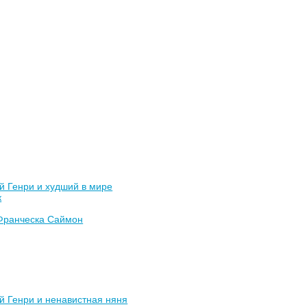
й Генри и худший в мире
к
Франческа Саймон
й Генри и ненавистная няня