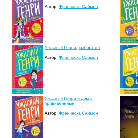
Автор:
Франческа Саймон
Ужасный Генри разбогател
Автор:
Франческа Саймон
Ужасный Генри и дом с
привидениями
Автор:
Франческа Саймон