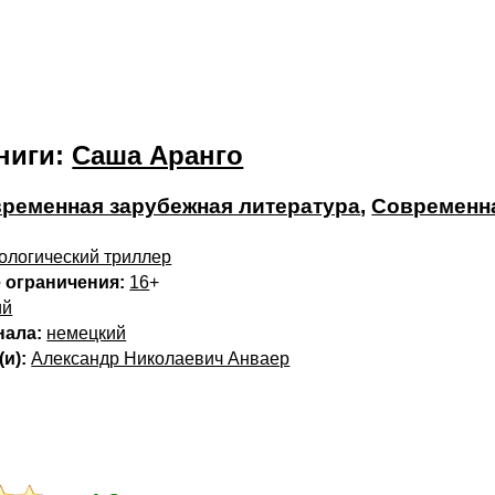
ниги:
Саша Аранго
ременная зарубежная литература
,
Современн
ологический триллер
 ограничения:
16
+
ий
нала:
немецкий
и):
Александр Николаевич Анваер