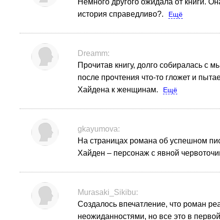
Немного другого ожидала от книги. Он
история справедливо?.
Ещё
Dreamm:
Прочитав книгу, долго собиралась с мы
после прочтения что-то гложет и пыта
Хайдена к женщинам.
Ещё
gkayumova:
На страницах романа об успешном пис
Хайден – персонаж с явной червоточи
Murasaki_Sikibu:
Создалось впечатление, что роман ре
неожиданностями, но все это в первой