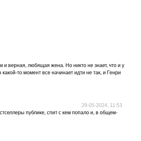
 и верная, любящая жена. Но никто не знает, что и у
какой-то момент все начинает идти не так, и Генри
29-05-2024, 11:53
тселлеры публике, спит с кем попало и, в общем-