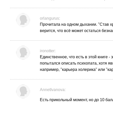
orlangurus:
Прочитала на одном дыхании. "Став х
верится, что всё может остаться безна
ironotter:
Единственное, что есть в этой книге -
попытался описать психопата, хотя явн
например, "карьера холерика" или "ка
AnnetIvanova:
Есть прикольный момент, но до 10 бал