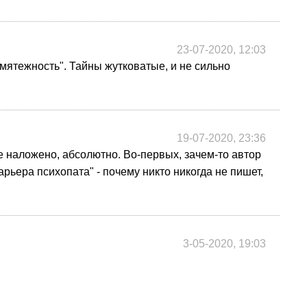
23-07-2020, 12:03
мятежность". Тайны жутковатые, и не сильно
19-07-2020, 23:36
 не наложено, абсолютно. Во-первых, зачем-то автор
арьера психопата" - почему никто никогда не пишет,
3-05-2020, 19:03