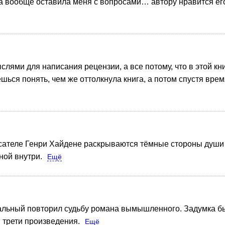
а вообще оставила меня с вопросами… автору нравится его г
слями для написания рецензии, а все потому, что в этой кн
ешься понять, чем же оттолкнула книга, а потом спустя вре
ателе Генри Хайдене раскрываются тёмные стороны души гл
ной внутри.
Ещё
альный повторил судьбу романа вымышленного. Задумка бы
 трети произведения.
Ещё