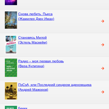
Снова любить. Пьеса
(Жамилер Дзен Иман)
Становясь Милой
(Эстель Маскейм)
Радио – моя первая любовь
(Вера Кулигина)
ПэСэА, или Последний синдром аденомщика
(Андрей Мажоров)
Бекки