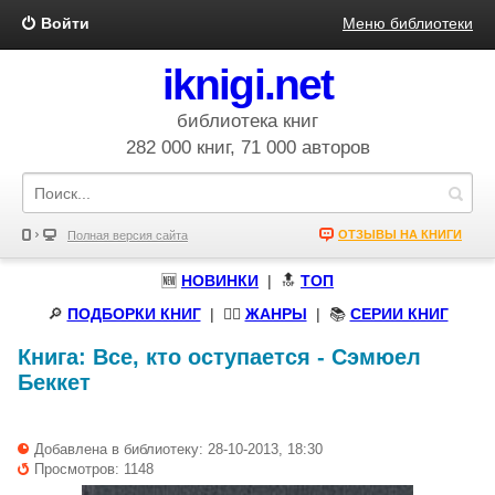
Войти
Меню библиотеки
iknigi.net
библиотека книг
282 000 книг, 71 000 авторов
ОТЗЫВЫ НА КНИГИ
Полная версия сайта
🆕
НОВИНКИ
| 🔝
ТОП
🔎
ПОДБОРКИ КНИГ
|
🧝‍♀️
ЖАНРЫ
| 📚
СЕРИИ КНИГ
Книга:
Все, кто оступается
-
Сэмюел
Беккет
Добавлена в библиотеку: 28-10-2013, 18:30
Просмотров: 1148