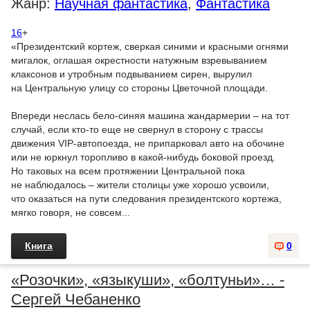
Жанр:
Научная фантастика
,
Фантастика
16
+
«Президентский кортеж, сверкая синими и красными огнями
мигалок, оглашая окрестности натужным взревыванием
клаксонов и утробным подвыванием сирен, вырулил
на Центральную улицу со стороны Цветочной площади.
Впереди неслась бело-синяя машина жандармерии – на тот
случай, если кто-то еще не свернул в сторону с трассы
движения VIP-автопоезда, не припарковал авто на обочине
или не юркнул торопливо в какой-нибудь боковой проезд.
Но таковых на всем протяжении Центральной пока
не наблюдалось – жители столицы уже хорошо усвоили,
что оказаться на пути следования президентского кортежа,
мягко говоря, не совсем...
Книга
0
«Розочки», «языкуши», «болтуньи»… -
Сергей Чебаненко