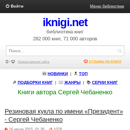
Войти
Меню библиотеки
iknigi.net
библиотека книг
282 000 книг, 71 000 авторов
ОТЗЫВЫ НА КНИГИ
Полная версия сайта
🆕
НОВИНКИ
| 🔝
ТОП
🔎
ПОДБОРКИ КНИГ
|
🧝‍♀️
ЖАНРЫ
| 📚
СЕРИИ КНИГ
Книги автора Сергей Чебаненко
Резиновая кукла по имени «Президент»
- Сергей Чебаненко
16 июля 2015, 01:30
1078