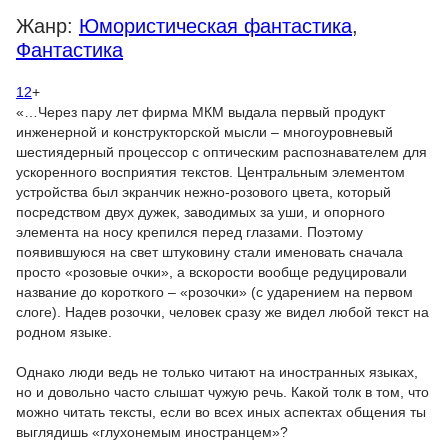
Жанр:
Юмористическая фантастика
,
Фантастика
12
+
«…Через пару лет фирма МКМ выдала первый продукт
инженерной и конструкторской мысли – многоуровневый
шестиядерный процессор с оптическим распознавателем для
ускоренного восприятия текстов. Центральным элементом
устройства был экранчик нежно-розового цвета, который
посредством двух дужек, заводимых за уши, и опорного
элемента на носу крепился перед глазами. Поэтому
появившуюся на свет штуковину стали именовать сначала
просто «розовые очки», а вскорости вообще редуцировали
название до короткого – «розочки» (с ударением на первом
слоге). Надев розочки, человек сразу же видел любой текст на
родном языке.
Однако люди ведь не только читают на иностранных языках,
но и довольно часто слышат чужую речь. Какой толк в том, что
можно читать тексты, если во всех иных аспектах общения ты
выглядишь «глухонемым иностранцем»?