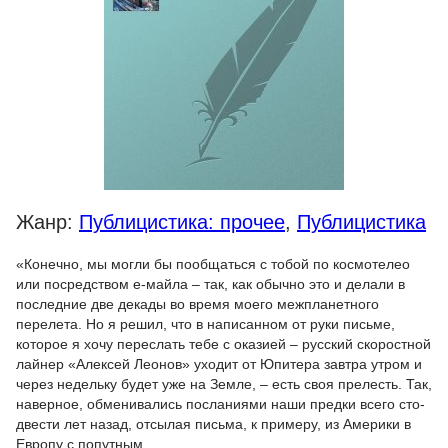
Жанр:
Публицистика: прочее
,
Публицистика
«Конечно, мы могли бы пообщаться с тобой по космотелео
или посредством е-майла – так, как обычно это и делали в
последние две декады во время моего межпланетного
перелета. Но я решил, что в написанном от руки письме,
которое я хочу переслать тебе с оказией – русский скоростной
лайнер «Алексей Леонов» уходит от Юпитера завтра утром и
через недельку будет уже на Земле, – есть своя прелесть. Так,
наверное, обменивались посланиями наши предки всего сто-
двести лет назад, отсылая письма, к примеру, из Америки в
Европу с попутным...