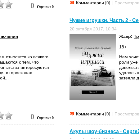
Комментарии
[0]
|
Просмотров
0
Оценок: 0
Чужие игрушки. Часть 2 - С
20 октября 2017, 10:34
лючения
Жанр:
Т
18
+
м относятся ко всякого
Нам хочет
ашаются с тем, что
роли уже
юбопытства интересуются
довольст
дя в гороскопах
удалось п
ой...
затеяли д
Комментарии
[0]
|
Просмотров
0
Оценок: 0
Акулы шоу-бизнеса - Серге