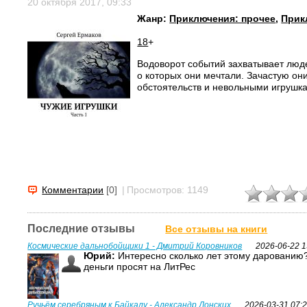
20 октября 2017, 09:33
Жанр:
Приключения: прочее
,
Прик
18
+
Водоворот событий захватывает люде
о которых они мечтали. Зачастую он
обстоятельств и невольными игрушка
Комментарии
[0]
|
Просмотров: 1149
Последние отзывы
Все отзывы на книги
Космические дальнобойщики 1 - Дмитрий Коровников
2026-06-22 1
Юрий:
Интересно сколько лет этому дарованию?
деньги просят на ЛитРес
Ручьём серебряным к Байкалу - Александр Донских
2026-03-31 07: