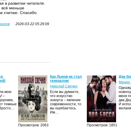
я в развитии читателя.
я всё меньше
ак считаю. Спасибо.
вников
2026-03-22 05:29:09
я,
Как Лыков не стал
Два бо
ей!
генералом
Мария 
с
Николай Свечин
Однаж
ила мою
Если вы думаете,
нового
! –
что искусство
меня п
доровяк,
эскорта – явление
два Де
ет темные
современности, то
И испо
 Просто…
вы ошибаетесь.
желан
Им…
Просмотров: 2063
Просмотров: 1851