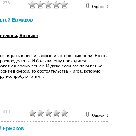
: 276
0
Оценок: 0
ергей Ермаков
риллеры
,
Боевики
ся играть в жизни важные и интересные роли. Но эти
 распределены. И большинству приходится
воваться ролью пешек. И даже если все-таки пешке
ройти в ферзи, то обстоятельства и игра, которую
ругие, требуют этим...
: 813
0
Оценок: 0
й Ермаков