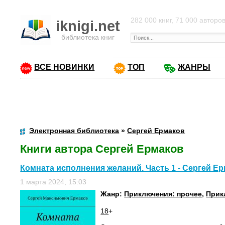
282 000 книг, 71 000 авторо
iknigi.net
библиотека книг
ВСЕ НОВИНКИ
ТОП
ЖАНРЫ
Электронная библиотека
»
Сергей Ермаков
Книги автора Сергей Ермаков
Комната исполнения желаний. Часть 1 - Сергей Е
1 марта 2024, 15:03
Жанр:
Приключения: прочее
,
Прик
18
+