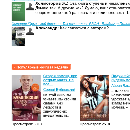
Холмогоров Ж.:
Эта книга ступень и немаленька
Думаю так. А другие как? Думаю, книг становитс
современных чтоб развивали и вели человека. Т
История Юрьянской дивизии. Так начинались РВСН - Владимир Поло
Александр:
Как связаться с автором?
Популярные книги за неделю
крови,
Скорая помощь при
Подчиняйс
острых болях. На
будешь мо
все…
Айрин Лак
а
Сергей Бубновский
– Ты разб
Из этой книги вы
новую тачку
лого
узнаете, как своими
угрожает з
быть
силами, без
взгляд меч
сех
лекарств и
молнии. –
уг –…
хирургических
вмешательств…
Просмотров: 6318
Просмотров: 2518