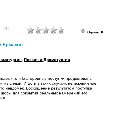
: 247
0
Оценок: 0
ей Ермаков
аматургия
,
Поэзия и Драматургия
ывает, что и благородные поступки продиктованы
и мыслями. И Боги в таких случаях не исключение.
это невдомек. Восхищение результатом поступка
 шоры для сокрытия реальных намерений его
ия.