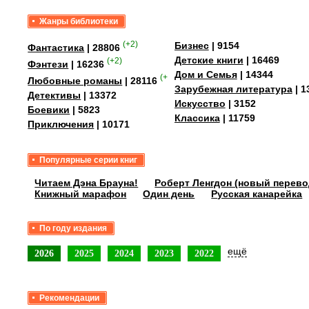
Жанры библиотеки
(+2)
Бизнес
| 9154
Фантастика
| 28806
Детские книги
| 16469
(+2)
Фэнтези
| 16236
Дом и Семья
| 14344
(+4)
Любовные романы
| 28116
Зарубежная литература
| 1
Детективы
| 13372
Искусство
| 3152
Боевики
| 5823
Классика
| 11759
Приключения
| 10171
Популярные серии книг
Читаем Дэна Брауна!
Роберт Ленгдон (новый перево
Книжный марафон
Один день
Русская канарейка
По году издания
ещё
2026
2025
2024
2023
2022
Рекомендации