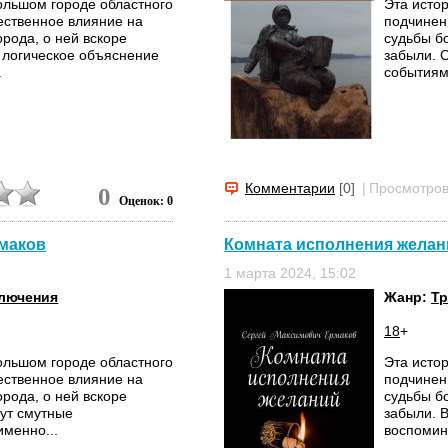
ольшом городе областного
Эта исто
ественное влияние на
подчинен
рода, о ней вскоре
судьбы бо
 логическое объяснение
забыли. 
.
событиям
Комментарии
[0]
|
Просмотров
0
Оценок: 0
рмаков
Комната исполнения желани
1 марта 2024, 15:02
лючения
Жанр:
Т
18
+
ольшом городе областного
Эта исто
ественное влияние на
подчинен
рода, о ней вскоре
судьбы бо
нут смутные
забыли. 
именно...
воспомин