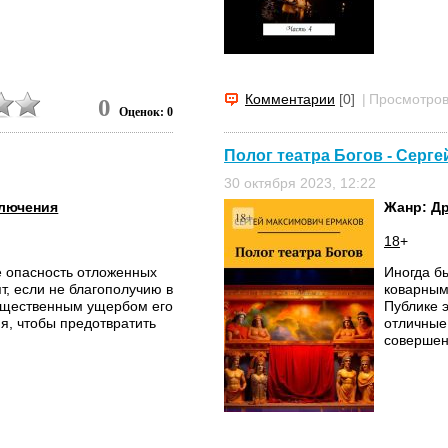
Комментарии
[0]
|
Просмотров
0
Оценок: 0
Полог театра Богов - Серг
30 октября 2023, 12:22
лючения
Жанр:
Др
18
+
е опасность отложенных
Иногда б
т, если не благополучию в
коварным
существенным ущербом его
Публике 
я, чтобы предотвратить
отличные
совершен