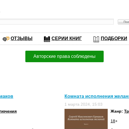
в
ОТЗЫВЫ
СЕРИИ КНИГ
ПОДБОРКИ
Авторские права соблюдены
рмаков
Комната исполнения желани
1 марта 2024, 15:03
лючения
Жанр:
Т
18
+