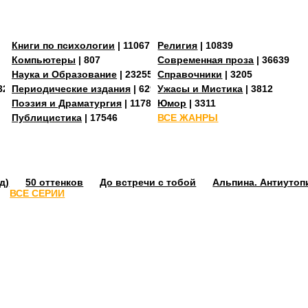
Книги по психологии
| 11067
Религия
| 10839
Компьютеры
| 807
Современная проза
| 36639
Наука и Образование
| 23255
Справочники
| 3205
3273
Периодические издания
| 629
Ужасы и Мистика
| 3812
Поэзия и Драматургия
| 11784
Юмор
| 3311
Публицистика
| 17546
ВСЕ ЖАНРЫ
д)
50 оттенков
До встречи с тобой
Альпина. Антиутоп
ВСЕ СЕРИИ