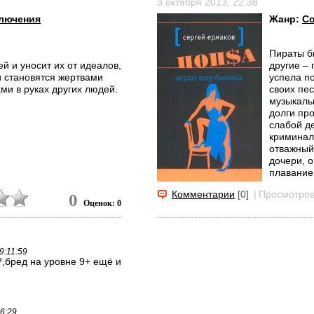
3 октября 2013, 22:38
лючения
Жанр:
С
Пираты б
й и уносит их от идеалов,
другие –
и становятся жертвами
успела п
ми в руках других людей.
своих пе
музыкаль
долги пр
слабой де
криминал
отважный
дочери, о
плавание
акуле, ко
Комментарии
[0]
|
Просмотров
0
Оценок: 0
9:11:59
,бред на уровне 9+ ещё и
26:29