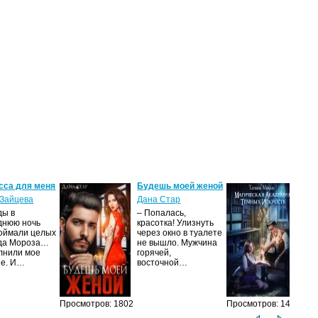
сса для меня
Будешь моей женой
Ма
ак
Зайцева
Дана Стар
ис
ды в
– Попалась,
Та
днюю ночь
красотка! Улизнуть
оймали целых
через окно в туалете
Ака
да Мороза…
не вышло. Мужчина
не 
лнили мое
горячей,
из
ие. И…
восточной…
иск
см
Просмотров: 1802
Просмотров: 1465