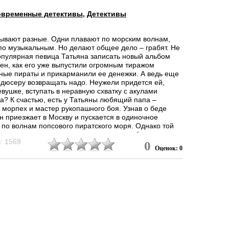
овременные детективы
,
Детективы
ывают разные. Одни плавают по морским волнам,
 по музыкальным. Но делают общее дело – грабят. Не
опулярная певица Татьяна записать новый альбом
сен, как его уже выпустили огромным тиражом
ные пираты и прикарманили ее денежки. А ведь еще
одюсеру возвращать надо. Неужели придется ей,
вушке, вступать в неравную схватку с акулами
а? К счастью, есть у Татьяны любящий папа –
 морпех и мастер рукопашного боя. Узнав о беде
н приезжает в Москву и пускается в одиночное
 по волнам попсового пиратского моря. Однако той
торая попытается сцапать его своими зубами, не...
: 1569
0
Оценок: 0