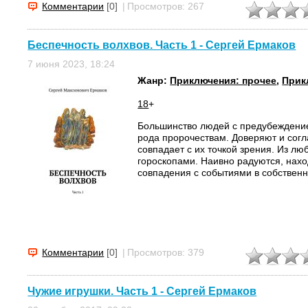
Комментарии
[0]
|
Просмотров: 267
Беспечность волхвов. Часть 1 - Сергей Ермаков
7 июня 2023, 18:24
Жанр:
Приключения: прочее
,
Прик
18
+
Большинство людей с предубеждение
рода пророчествам. Доверяют и согл
совпадает с их точкой зрения. Из л
гороскопами. Наивно радуются, нахо
совпадения с событиями в собственн
Комментарии
[0]
|
Просмотров: 379
Чужие игрушки. Часть 1 - Сергей Ермаков