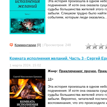
Эта история произошла в одном неб
подчинения. И хотя она оказала сущ
судьбы большинства жителей этого го
забыли. Слишком трудно было найти
событиям, которым люди оказались..
Комментарии
[0]
|
Просмотров: 248
Комната исполнения желаний. Часть 3 - Сергей Е
1 марта 2024, 15:02
Жанр:
Приключения: прочее
,
Прик
18
+
Эта история произошла в одном неб
подчинения. И хотя она оказала сущ
судьбы большинства жителей этого го
забыли. Вероятно, читателей постиг
воспоминания, что это происходило 