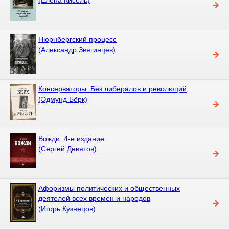
Нюрнбергский процесс
(Александр Звягинцев)
Консерваторы. Без либералов и революций
(Эдмунд Бёрк)
Вожди. 4-е издание
(Сергей Девятов)
Афоризмы политических и общественных
деятелей всех времен и народов
(Игорь Кузнецов)