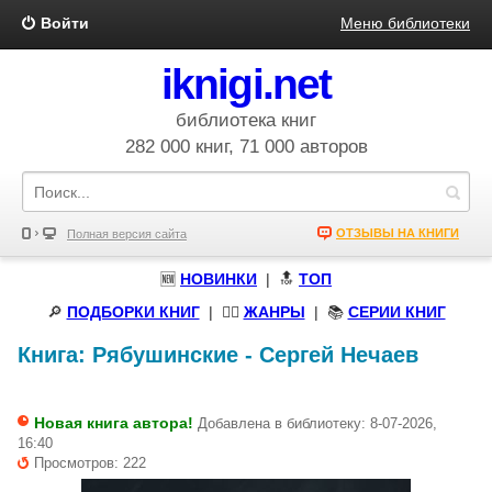
Войти
Меню библиотеки
iknigi.net
библиотека книг
282 000 книг, 71 000 авторов
ОТЗЫВЫ НА КНИГИ
Полная версия сайта
🆕
НОВИНКИ
| 🔝
ТОП
🔎
ПОДБОРКИ КНИГ
|
🧝‍♀️
ЖАНРЫ
| 📚
СЕРИИ КНИГ
Книга:
Рябушинские
-
Сергей Нечаев
Новая книга автора!
Добавлена в библиотеку: 8-07-2026,
16:40
Просмотров: 222