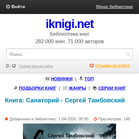
Войти
Меню библиотеки
iknigi.net
библиотека книг
282 000 книг, 71 000 авторов
ОТЗЫВЫ НА КНИГИ
Полная версия сайта
🆕
НОВИНКИ
| 🔝
ТОП
🔎
ПОДБОРКИ КНИГ
|
🧝‍♀️
ЖАНРЫ
| 📚
СЕРИИ КНИГ
Книга:
Санаторий
-
Сергей Тамбовский
Добавлена в библиотеку: 1-04-2026, 00:00
Просмотров: 148