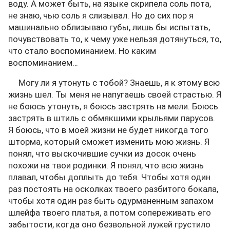
воду. А может быть, на языке скрипела соль пота,
не знаю, чью соль я слизывал. Но до сих пор я
машинально облизываю губы, лишь бы испытать,
почувствовать то, к чему уже нельзя дотянуться, то,
что стало воспоминанием. Но каким
воспоминанием…
Могу ли я утонуть с тобой? Знаешь, я к этому всю
жизнь шел. Ты меня не напугаешь своей страстью. Я
не боюсь утонуть, я боюсь застрять на мели. Боюсь
застрять в штиль с обмякшими крыльями парусов.
Я боюсь, что в моей жизни не будет никогда того
шторма, который сможет изменить мою жизнь. Я
понял, что выскочившие сучки из досок очень
похожи на твои родинки. Я понял, что всю жизнь
плавал, чтобы доплыть до тебя. Чтобы хотя один
раз постоять на осколках твоего разбитого бокала,
чтобы хотя один раз быть одурманенным запахом
шлейфа твоего платья, а потом сопереживать его
забытости, когда оно безвольной лужей грустило