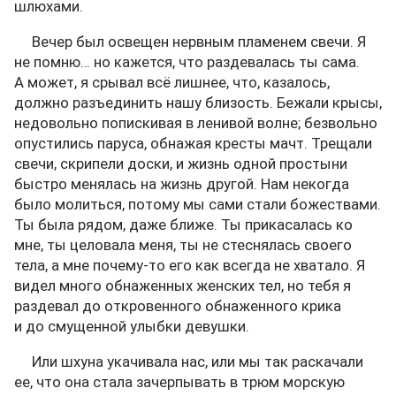
шлюхами.
Вечер был освещен нервным пламенем свечи. Я
не помню… но кажется, что раздевалась ты сама.
А может, я срывал всё лишнее, что, казалось,
должно разъединить нашу близость. Бежали крысы,
недовольно попискивая в ленивой волне; безвольно
опустились паруса, обнажая кресты мачт. Трещали
свечи, скрипели доски, и жизнь одной простыни
быстро менялась на жизнь другой. Нам некогда
было молиться, потому мы сами стали божествами.
Ты была рядом, даже ближе. Ты прикасалась ко
мне, ты целовала меня, ты не стеснялась своего
тела, а мне почему-то его как всегда не хватало. Я
видел много обнаженных женских тел, но тебя я
раздевал до откровенного обнаженного крика
и до смущенной улыбки девушки.
Или шхуна укачивала нас, или мы так раскачали
ее, что она стала зачерпывать в трюм морскую