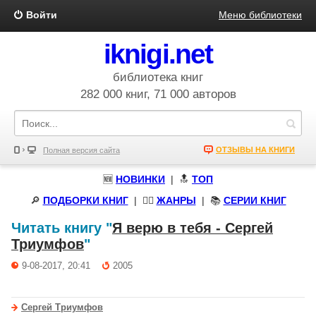
Войти
Меню библиотеки
iknigi.net
библиотека книг
282 000 книг, 71 000 авторов
ОТЗЫВЫ НА КНИГИ
Полная версия сайта
🆕
НОВИНКИ
| 🔝
ТОП
🔎
ПОДБОРКИ КНИГ
|
🧝‍♀️
ЖАНРЫ
| 📚
СЕРИИ КНИГ
Читать книгу "
Я верю в тебя - Сергей
Триумфов
"
9-08-2017, 20:41
2005
Сергей Триумфов