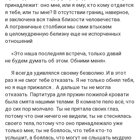
принадлежит: оно мне, или я ему; кто кому отдается:
я тебе, или ты мне? В отсутствии границ, наверное,
и заключена вся тайна близости человечества.
А пограничные столбики мы сами втыкаем
в целомудренную белизну еще не испорченных
отношений
«Это наша последняя встреча, только давай
не будем думать об этом. Обними меня».
Я всегда удивлялся своему безволию. И в этот
раз я не смог тебе отказать. Я не только обнял тебя,
но я еще прижался… А дальше ты не могла
отказать. Партитура для пружин пожилой кровати
была смята нашими телами. В комнате пело всё, что
до сих пор молчало. Ты не прятала своих глаз,
потому что они ничего не видели; ты не стеснялась
своего тела, потому что оно принадлежало уже
только мне; ты не боялось, что тебя кто-то
услышит, а боялась, что могут не слышать мудрую