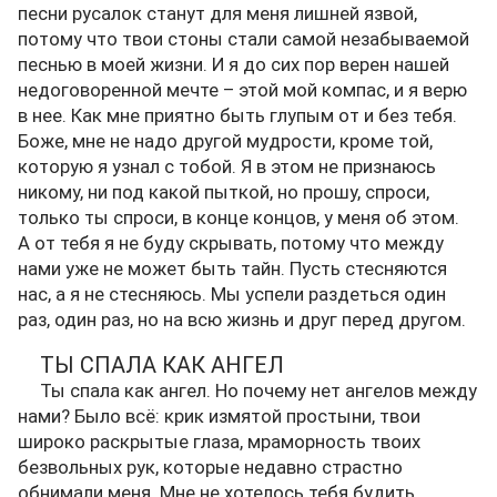
песни русалок станут для меня лишней язвой,
потому что твои стоны стали самой незабываемой
песнью в моей жизни. И я до сих пор верен нашей
недоговоренной мечте – этой мой компас, и я верю
в нее. Как мне приятно быть глупым от и без тебя.
Боже, мне не надо другой мудрости, кроме той,
которую я узнал с тобой. Я в этом не признаюсь
никому, ни под какой пыткой, но прошу, спроси,
только ты спроси, в конце концов, у меня об этом.
А от тебя я не буду скрывать, потому что между
нами уже не может быть тайн. Пусть стесняются
нас, а я не стесняюсь. Мы успели раздеться один
раз, один раз, но на всю жизнь и друг перед другом.
ТЫ СПАЛА КАК АНГЕЛ
Ты спала как ангел. Но почему нет ангелов между
нами? Было всё: крик измятой простыни, твои
широко раскрытые глаза, мраморность твоих
безвольных рук, которые недавно страстно
обнимали меня. Мне не хотелось тебя будить,