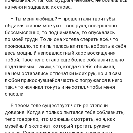
на меня и задавала их снова.
– Ты меня любишь? – прошептали твои губы,
обдавая жаром мое ухо. Твоя рука, совершенно
бессмысленно, то поднималась, то опускалась
по моей груди. То ли она хотела стереть всё, что
произошло, то ли пыталась впитать, вобрать в себя
весь мощный неподвластный хаос восхищения
тобой. Твое тело стало еще более соблазнительно
податливым. Таким, что, когда я тебя обнимал,
на нем оставались отпечатки моих рук, но и я сам
любой прикоснувшейся частью погружался в него
так, что начинал тонуть и не хотел, чтобы меня
спасали.
В твоем теле существует четыре степени
доверия. Когда я только пытался тебя соблазнить,
тело говорило, что можешь смотреть, но я, как
музейный экспонат, который трогать руками
нельзя. Свои восхищения можешь записывать