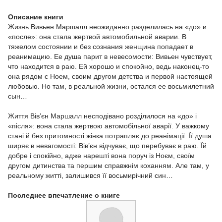
Описание книги
Жизнь Вивьен Маршалл неожиданно разделилась на «до» и
«после»: она стала жертвой автомобильной аварии. В
тяжелом состоянии и без сознания женщина попадает в
реанимацию. Ее душа парит в невесомости: Вивьен чувствует,
что находится в раю. Ей хорошо и спокойно, ведь наконец-то
она рядом с Ноем, своим другом детства и первой настоящей
любовью. Но там, в реальной жизни, остался ее восьмилетний
сын…
Життя Вів’єн Маршалл несподівано розділилося на «до» і
«після»: вона стала жертвою автомобільної аварії. У важкому
стані й без притомності жінка потрапляє до реанімації. Її душа
ширяє в невагомості: Вів’єн відчуває, що перебуває в раю. Їй
добре і спокійно, адже нарешті вона поруч із Ноєм, своїм
другом дитинства та першим справжнім коханням. Але там, у
реальному житті, залишився її восьмирічний син…
Последнее впечатление о книге