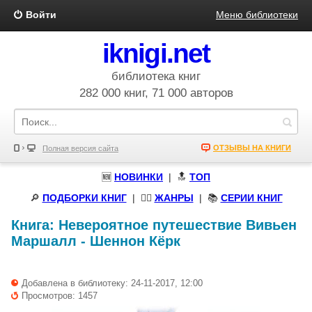
Войти
Меню библиотеки
iknigi.net
библиотека книг
282 000 книг, 71 000 авторов
ОТЗЫВЫ НА КНИГИ
Полная версия сайта
🆕
НОВИНКИ
| 🔝
ТОП
🔎
ПОДБОРКИ КНИГ
|
🧝‍♀️
ЖАНРЫ
| 📚
СЕРИИ КНИГ
Книга:
Невероятное путешествие Вивьен
Маршалл
-
Шеннон Кёрк
Добавлена в библиотеку: 24-11-2017, 12:00
Просмотров: 1457