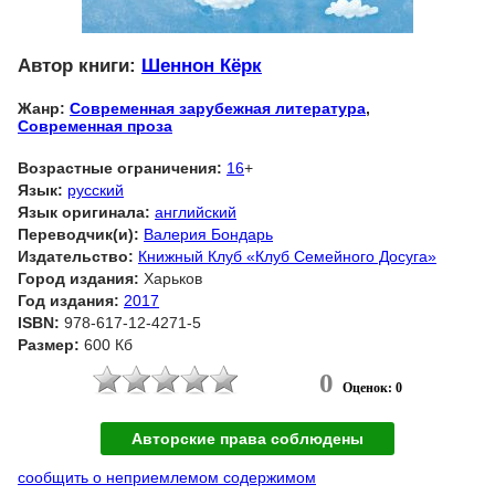
Автор книги:
Шеннон Кёрк
Жанр:
Современная зарубежная литература
,
Современная проза
Возрастные ограничения:
16
+
Язык:
русский
Язык оригинала:
английский
Переводчик(и):
Валерия Бондарь
Издательство:
Книжный Клуб «Клуб Семейного Досуга»
Город издания:
Харьков
Год издания:
2017
ISBN:
978-617-12-4271-5
Размер:
600 Кб
0
Оценок: 0
Авторские права соблюдены
сообщить о неприемлемом содержимом