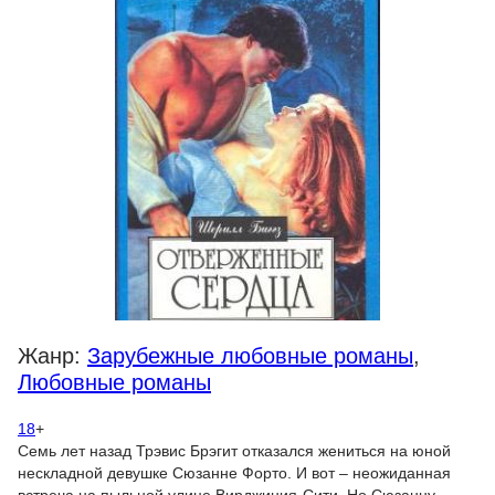
Жанр:
Зарубежные любовные романы
,
Любовные романы
18
+
Семь лет назад Трэвис Брэгит отказался жениться на юной
нескладной девушке Сюзанне Форто. И вот – неожиданная
встреча на пыльной улице Вирджиния-Сити. Но Сюзанну