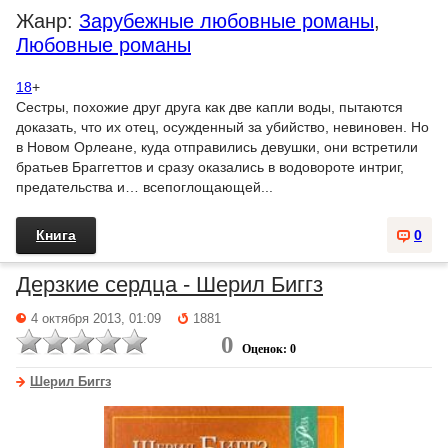
Жанр:
Зарубежные любовные романы
,
Любовные романы
18
+
Сестры, похожие друг друга как две капли воды, пытаются
доказать, что их отец, осужденный за убийство, невиновен. Но
в Новом Орлеане, куда отправились девушки, они встретили
братьев Браггеттов и сразу оказались в водовороте интриг,
предательства и… всепоглощающей...
Книга
0
Дерзкие сердца - Шерил Биггз
4 октября 2013, 01:09
1881
0
Оценок: 0
Шерил Биггз