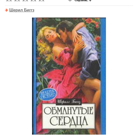
Оценок: 0
Шерил Биггз