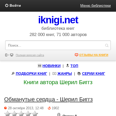
Войти
Меню библиотеки
iknigi.net
библиотека книг
282 000 книг, 71 000 авторов
ОТЗЫВЫ НА КНИГИ
Полная версия сайта
🆕
НОВИНКИ
| 🔝
ТОП
🔎
ПОДБОРКИ КНИГ
|
🧝‍♀️
ЖАНРЫ
| 📚
СЕРИИ КНИГ
Книги автора Шерил Биггз
Обманутые сердца - Шерил Биггз
28 октября 2013, 12:48
1902
0