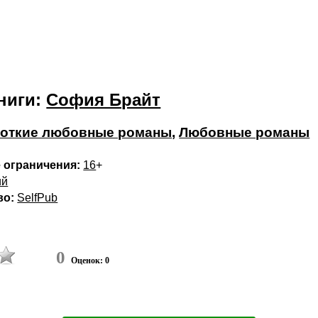
ниги:
София Брайт
откие любовные романы
,
Любовные романы
 ограничения:
16
+
ий
во:
SelfPub
0
Оценок: 0