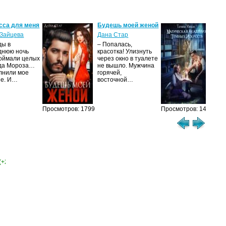
сса для меня
Будешь моей женой
Ма
ак
Зайцева
Дана Стар
ис
ды в
– Попалась,
Та
днюю ночь
красотка! Улизнуть
оймали целых
через окно в туалете
Ака
да Мороза…
не вышло. Мужчина
не 
лнили мое
горячей,
из
ие. И…
восточной…
иск
см
Просмотров: 1799
Просмотров: 1459
(+2)