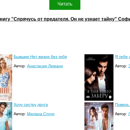
Читать
книгу "Спрячусь от предателя. Он не узнает тайну" Соф
Бывшие Нет жизни без тебя
Я тебя 
Автор:
Анастасия Леманн
Автор:
Хочу сестру друга
Поверь
Автор:
Милана Стоун
Автор: