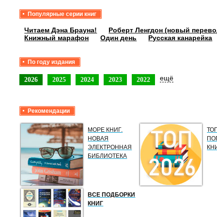
Популярные серии книг
Читаем Дэна Брауна!
Роберт Ленгдон (новый перево
Книжный марафон
Один день
Русская канарейка
По году издания
ещё
2026
2025
2024
2023
2022
Рекомендации
МОРЕ КНИГ.
ТО
НОВАЯ
ПО
ЭЛЕКТРОННАЯ
КН
БИБЛИОТЕКА
ВСЕ ПОДБОРКИ
КНИГ