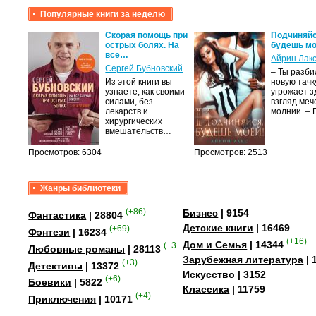
Популярные книги за неделю
крови,
Скорая помощь при
Подчиняйс
острых болях. На
будешь мо
все…
Айрин Лак
а
Сергей Бубновский
– Ты разб
Из этой книги вы
новую тачку
лого
узнаете, как своими
угрожает з
быть
силами, без
взгляд меч
сех
лекарств и
молнии. –
уг –…
хирургических
вмешательств…
Просмотров: 6304
Просмотров: 2513
Жанры библиотеки
(+86)
Бизнес
| 9154
Фантастика
| 28804
Детские книги
| 16469
(+69)
Фэнтези
| 16234
(+16)
Дом и Семья
| 14344
(+358)
Любовные романы
| 28113
Зарубежная литература
| 
(+3)
Детективы
| 13372
Искусство
| 3152
(+6)
Боевики
| 5822
Классика
| 11759
(+4)
Приключения
| 10171