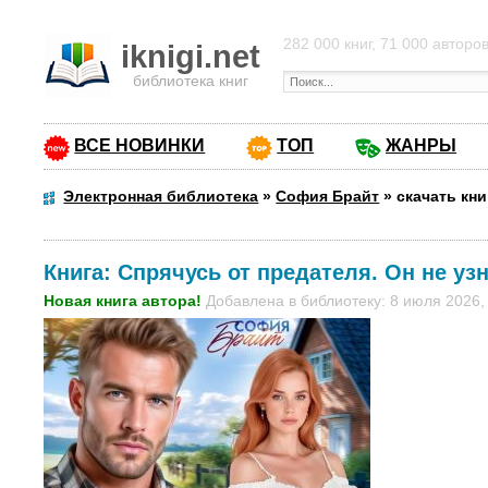
282 000 книг, 71 000 авторо
iknigi.net
библиотека книг
ВСЕ НОВИНКИ
ТОП
ЖАНРЫ
Электронная библиотека
»
София Брайт
»
скачать кни
Книга:
Спрячусь от предателя. Он не узн
Новая книга автора!
Добавлена в библиотеку: 8 июля 2026,