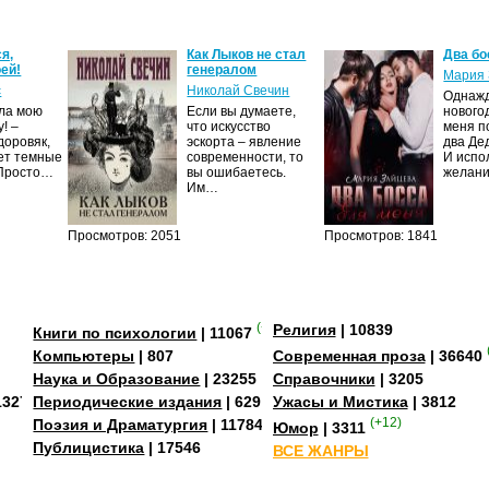
я,
Как Лыков не стал
Два бо
ей!
генералом
Мария 
с
Николай Свечин
Однаж
ила мою
Если вы думаете,
нового
! –
что искусство
меня п
доровяк,
эскорта – явление
два Де
ет темные
современности, то
И испо
 Просто…
вы ошибаетесь.
желан
Им…
Просмотров: 2051
Просмотров: 1841
(+3)
Религия
| 10839
Книги по психологии
| 11067
Компьютеры
| 807
Современная проза
| 36640
Наука и Образование
| 23255
Справочники
| 3205
13273
Периодические издания
| 629
Ужасы и Мистика
| 3812
Поэзия и Драматургия
| 11784
(+12)
Юмор
| 3311
Публицистика
| 17546
ВСЕ ЖАНРЫ