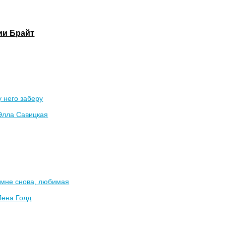
ии Брайт
у него заберу
Элла Савицкая
 мне снова, любимая
Лена Голд