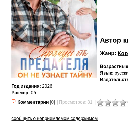
Автор к
Жанр:
Кор
Возрастные
Язык:
русск
Издательст
Год издания:
2026
Размер:
0б
Комментарии
[0]
|
Просмотров: 81
|
сообщить о неприемлемом содержимом