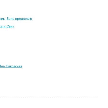
ик. Боль предателя
Кэти Свит
Яна Саковская