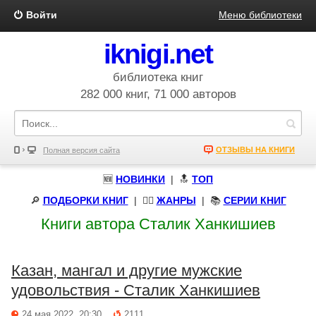
Войти
Меню библиотеки
iknigi.net
библиотека книг
282 000 книг, 71 000 авторов
ОТЗЫВЫ НА КНИГИ
Полная версия сайта
🆕
НОВИНКИ
| 🔝
ТОП
🔎
ПОДБОРКИ КНИГ
|
🧝‍♀️
ЖАНРЫ
| 📚
СЕРИИ КНИГ
Книги автора Сталик Ханкишиев
Казан, мангал и другие мужские
удовольствия - Сталик Ханкишиев
24 мая 2022, 20:30
2111