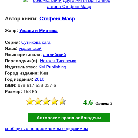
Автор книги:
Стефені Маєр
Жанр:
Ужасы и Мистика
Серия:
Сутінкова сага
Язык:
украинский
Язык оригинала:
английский
Переводчик(и):
Наталя Тисовська
Издательство:
KM Publishing
Город издания:
Київ
Год издания:
2010
ISBN:
978-617-538-037-6
Размер:
158 Кб
4.6
Оценок: 5
Авторские права соблюдены
сообщить о неприемлемом содержимом