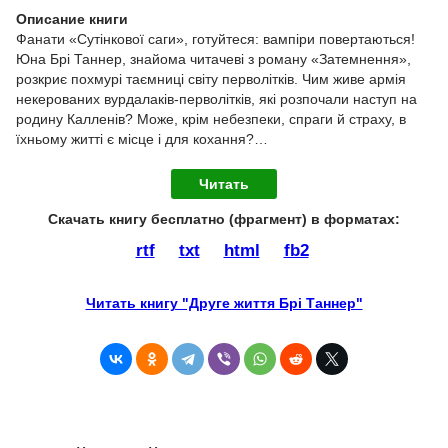
Описание книги
Фанати «Сутінкової саги», готуйтеся: вампіри повертаються!
Юна Брі Таннер, знайома читачеві з роману «Затемнення»,
розкриє похмурі таємниці світу перволітків. Чим живе армія
некерованих вурдалаків-перволітків, які розпочали наступ на
родину Калленів? Може, крім небезпеки, спраги й страху, в
їхньому житті є місце і для кохання?…
Читать
Скачать книгу бесплатно (фрагмент) в форматах :
rtf
txt
html
fb2
Читать книгу "Друге життя Брі Таннер"