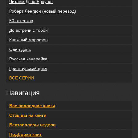
Читаем Дэна Брауна!
Роберт Ленгдон (новый перевод)
50 оттенков
До встречи с тобой
Книжный марафон
Один день
Русская канарейка
Гринтаунский цикл
ВСЕ СЕРИИ
Навигация
Все последние книги
Отзывы на книги
Бестселлеры недели
Подборки книг