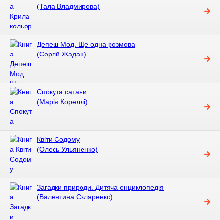
(Тала Владмирова)
Депеш Мод. Ще одна розмова
(Сергій Жадан)
Спокута сатани
(Марія Кореллі)
Квiти Содому
(Олесь Ульяненко)
Загадки природи. Дитяча енциклопедія
(Валентина Скляренко)