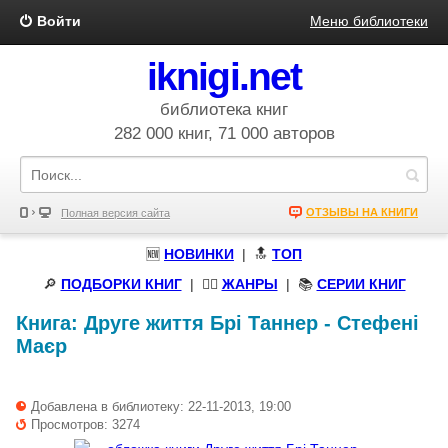
Войти
Меню библиотеки
iknigi.net
библиотека книг
282 000 книг, 71 000 авторов
ОТЗЫВЫ НА КНИГИ
Полная версия сайта
🆕
НОВИНКИ
| 🔝
ТОП
🔎
ПОДБОРКИ КНИГ
|
🧝‍♀️
ЖАНРЫ
| 📚
СЕРИИ КНИГ
Книга:
Друге життя Брі Таннер
-
Стефені
Маєр
Добавлена в библиотеку: 22-11-2013, 19:00
Просмотров: 3274