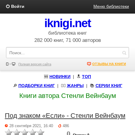
Войти
Меню библиотеки
iknigi.net
библиотека книг
282 000 книг, 71 000 авторов
ОТЗЫВЫ НА КНИГИ
Полная версия сайта
🆕
НОВИНКИ
| 🔝
ТОП
🔎
ПОДБОРКИ КНИГ
|
🧝‍♀️
ЖАНРЫ
| 📚
СЕРИИ КНИГ
Книги автора Стенли Вейнбаум
Под знаком «Если» - Стенли Вейнбаум
28 сентября 2021, 16:40
486
0