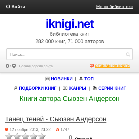
Войти
Меню библиотеки
iknigi.net
библиотека книг
282 000 книг, 71 000 авторов
ОТЗЫВЫ НА КНИГИ
Полная версия сайта
🆕
НОВИНКИ
| 🔝
ТОП
🔎
ПОДБОРКИ КНИГ
|
🧝‍♀️
ЖАНРЫ
| 📚
СЕРИИ КНИГ
Книги автора Сьюзен Андерсон
Танец теней - Сьюзен Андерсон
12 ноября 2013, 23:22
1747
0