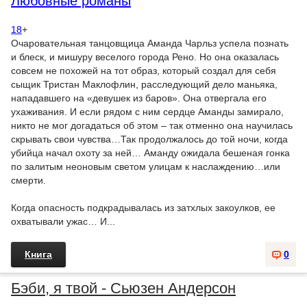
Любовные романы
18
+
Очаровательная танцовщица Аманда Чарльз успела познать
и блеск, и мишуру веселого города Рено. Но она оказалась
совсем не похожей на тот образ, который создал для себя
сыщик Тристан Маклофлин, расследующий дело маньяка,
нападавшего на «девушек из баров». Она отвергала его
ухаживания. И если рядом с ним сердце Аманды замирало,
никто не мог догадаться об этом – так отменно она научилась
скрывать свои чувства…Так продолжалось до той ночи, когда
убийца начал охоту за ней… Аманду ожидала бешеная гонка
по залитым неоновым светом улицам к наслаждению…или
смерти.
Когда опасность подкрадывалась из затхлых закоулков, ее
охватывали ужас… И...
Книга
0
Бэби, я твой - Сьюзен Андерсон